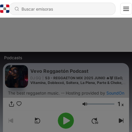
Podcasts
Vevo Reggaetón Podcast
DJ GQ
|
53 - REGGAETON MIX 2025 JUNIO 🔥👿 (EeO,
Vitamina, Doblexxó, Soltera, La Plena, Parte & Choke,
Deportivo) 🔥
The best reggaeton music. -- Hosting provided by
SoundOn
1
x
Volumen