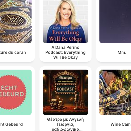
A Dana Perino
ture du coran
Podcast: Everything
Mm.
Will Be Okay
Θέατρο με Αγγελή
ht Gebeurd
Γεωργία,
Wine Cam
ραδιοφωνικά