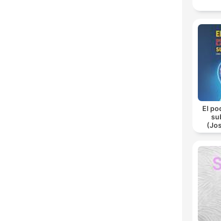
El po
su
(Jo