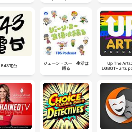
θεατρικά έργα
ジェーン・スー 生活は
Up The Arts
543電台
踊る
LGBQT+ arts p