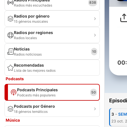
838
Radios más escuchadas
Radios por género
15 géneros musicales
Radios por regiones
Radios locales
Noticias
10
Radios noticiosas
00
Recomendadas
Lista de las mejores radios
Podcasts
Podcasts Principales
50
Podcasts más populares
Episod
Podcasts por Género
18 géneros temáticos
-
3
SEM
Música
23 oct. 