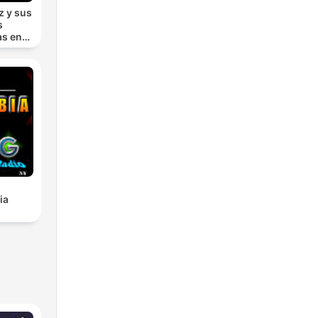
z y sus
s
as en
ia