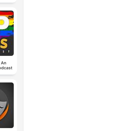
: An
odcast