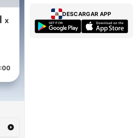
DESCARGAR APP
1
x
:00