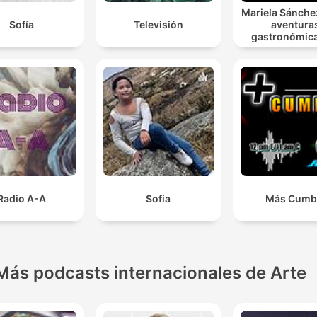
Mariela Sánche
Sofía
Televisión
aventura
gastronómic
Europa
Radio A-A
Sofia
Más Cumb
Más podcasts internacionales de Arte