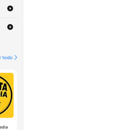
r todo
edia