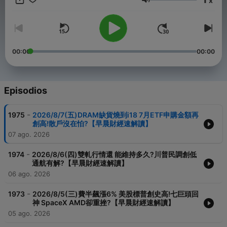
x
Volumen
00:00
00:00
Episodios
-
1975
2026/8/7(五)DRAM缺貨燒到i18 7月ETF申購金額再
創高!散戶沒在怕?【早晨財經速解讀】
07 ago. 2026
-
1974
2026/8/6(四)雙軋行情還 能維持多久?川普民調創低
通航有解?【早晨財經速解讀】
06 ago. 2026
-
1973
2026/8/5(三)費半飆漲6% 美股標普創史高!七巨頭回
神 SpaceX AMD卻重挫?【早晨財經速解讀】
05 ago. 2026