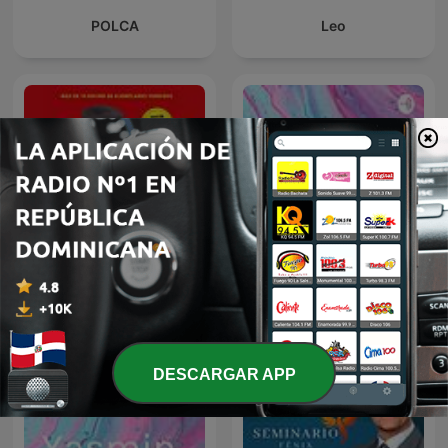
POLCA
Leo
Piense y hágase rico
Génesis
(Napoleon Hill)
DESCARGAR APP