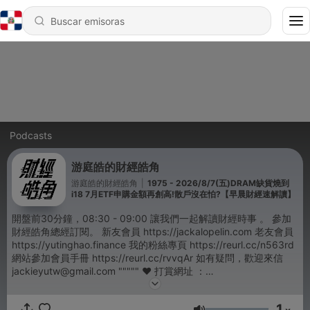
Podcasts
游庭皓的財經皓角
游庭皓的財經皓角
|
1975 - 2026/8/7(五)DRAM缺貨燒到
i18 7月ETF申購金額再創高!散戶沒在怕?【早晨財經速解讀】
開盤前30分鐘，08:30 - 09:00 讓我們一起解讀財經時事 。 參加
財經皓角總經訂閱。 新友會員 https://jackalopelin.com 老友會員
https://yutinghao.finance 我的粉絲專頁 https://reurl.cc/n563rd
網站參加會員手冊 https://reurl.cc/rvvqAr 如有疑問，歡迎來信
jackieyutw@gmail.com """"" ♥️ 打賞網址 ：
https://p.ecpay.com.tw/B83478D """""
1