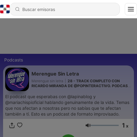
Podcasts
Merengue Sin Letra
Merengue sin letra
|
28 - TRACK COMPLETO CON
RICARDO MIRANDA DE @POPINTERACTIVO. PODCAST
MERENGUE SIN LETRA.
El podcast que esperabas con @lapinablog y
@mariachispioficial hablando genuinamente de la vida. Temas
que nos afectan a nosotras pero no sabías que te afectan
también a tí. Esto es un podcast de formato improvisado.
1
x
Volumen