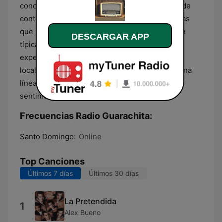
conocida como música de amargue. Su oferta de
contenido se define por una selección de piezas
que resaltan el uso de la guitarra y la percusión
DESCARGAR APP
típica, proporcionando a la audiencia una
experiencia auditiva centrada en los sonidos
locales. El flujo de emisión se mantiene fiel a una
línea temática que resalta la música de corte
sentimental y bailable propia de la región.
Frecuencias Radio Guarachita:
Santo Domingo:
Online
Top Canciones
Últimos 7 días
Últimos 30 días
La Pretendida
1
Alex Bueno