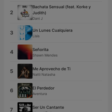
Bachata Sensual (feat. Korke y
2
Judith)
Dani J
Un Lunes Cualquiera
3
Lisis
Señorita
4
Shawn Mendes
Me Aprovecho de Ti
5
Natti Natasha
El Perdedor
6
Aventura
Ser Un Cantante
7