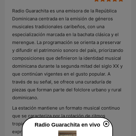
Radio Guarachita es una emisora de la República
Dominicana centrada en la emisión de géneros
musicales tradicionales caribeños, con una
especialización marcada en la bachata clásica y el
merengue. La programación se orienta a preservar
y difundir el patrimonio sonoro del país, priorizando
composiciones que definieron la identidad musical
dominicana durante la segunda mitad del siglo XX y
que continúan vigentes en el gusto popular. A
través de su señal, se ofrece una curaduría de
piezas que forman parte del folclore urbano y rural
dominicano.
La estación mantiene un formato musical continuo
que se caracteriza por la rotación de ritmos
tropicales, incluyendo también boleros y otras
Radio Guarachita en vivo
expresiones de la canción romántica popular