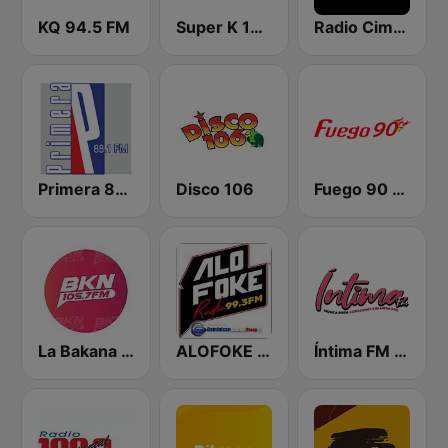
KQ 94.5 FM
Super K 100.7 FM
Radio Cima 100.5 FM
Primera 88.1 FM
Disco 106
Fuego 90 La Salsera
La Bakana FM
ALOFOKE 99.3 FM
Íntima FM Santiago