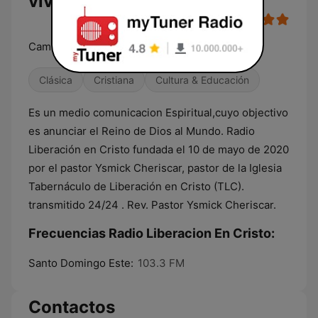
vivo
Cambia Tu Vida Con el Señor
Clásica
Cristiana
Cultura & Educación
Es un medio comunicacion Espiritual,cuyo objectivo
es anunciar el Reino de Dios al Mundo. Radio
Liberación en Cristo fundada el 10 de mayo de 2020
por el pastor Ysmick Cheriscar, pastor de la Iglesia
Tabernáculo de Liberación en Cristo (TLC).
transmitido 24/24 . Rev. Pastor Ysmick Cheriscar.
Frecuencias Radio Liberacion En Cristo:
Santo Domingo Este:
103.3 FM
Contactos