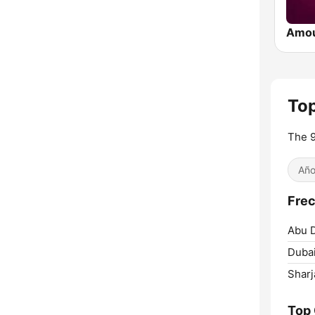
Amo
Top
The 9
Año
Frec
Abu D
Dubai
Sharj
Top