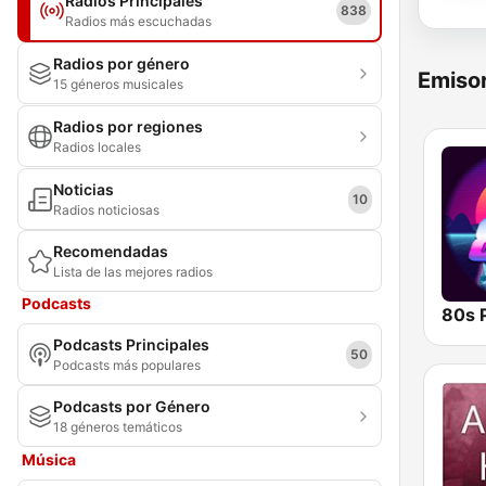
Radios Principales
838
Radios más escuchadas
Radios por género
Emisor
15 géneros musicales
Radios por regiones
Radios locales
Noticias
10
Radios noticiosas
Recomendadas
Lista de las mejores radios
Podcasts
80s 
Podcasts Principales
50
Podcasts más populares
Podcasts por Género
18 géneros temáticos
Música