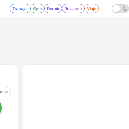
Trabajar
Gym
Dormir
Relajarse
Viaje
1362