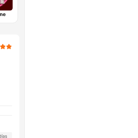
ine
días