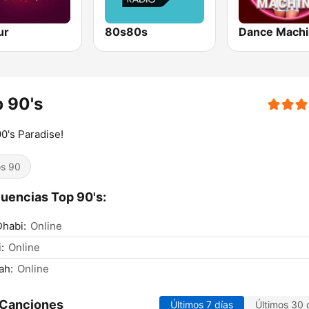
ur
80s80s
Dance Mach
 90's
0's Paradise!
s 90
uencias Top 90's:
habi:
Online
:
Online
ah:
Online
 Canciones
Últimos 7 días
Últimos 30 