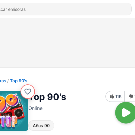
ras
Top 90's
Top 90's
11K
Online
Años 90