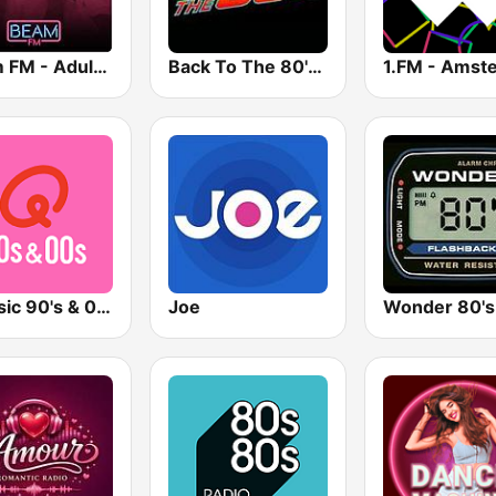
Beam FM - Adult Hits
Back To The 80's Radio
Qmusic 90's & 00's
Joe
Wonder 80's