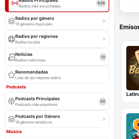
Radios Principales
838
Radios más escuchadas
Radios por género
15 géneros musicales
Emisor
Radios por regiones
Radios locales
Noticias
10
Radios noticiosas
Recomendadas
Lista de las mejores radios
Podcasts
Latin
Podcasts Principales
50
Podcasts más populares
Podcasts por Género
18 géneros temáticos
Música