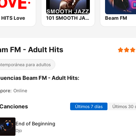
 HITS Love
101 SMOOTH JAZZ
Beam FM
m FM - Adult Hits
temporánea para adultos
uencias Beam FM - Adult Hits:
pore:
Online
 Canciones
Últimos 7 días
Últimos 30 
End of Beginning
Djo