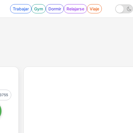
Trabajar
Gym
Dormir
Relajarse
Viaje
3755