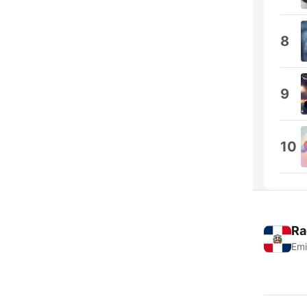
8
9
10
Ra
Emi