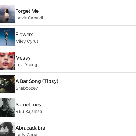
Forget Me
Lewis Capaldi
Flowers
Miley Cyrus
Messy
Lola Young
A Bar Song (Tipsy)
Shaboozey
Sometimes
Riku Rajamaa
Abracadabra
Lady Gaga