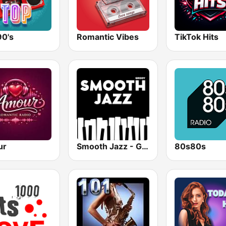
90's
Romantic Vibes
TikTok Hits
ur
Smooth Jazz - Groov
80s80s