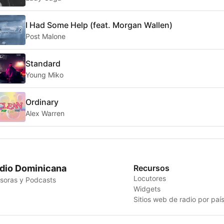
I Had Some Help (feat. Morgan Wallen)
Post Malone
Standard
Young Miko
Ordinary
Alex Warren
dio Dominicana
Recursos
Locutores
soras y Podcasts
Widgets
Sitios web de radio por paí