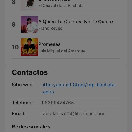
8
El Chaval de la Bachata
A Quién Tu Quieres, No Te Quiere
9
Frank Reyes
Promesas
10
Luis Miguel del Amargue
Contactos
Sitio web
https://latina104.net/top-bachata-
radio/
Teléfono:
1 8299424765
Email:
radiolatina104@hotmail.com
Redes sociales