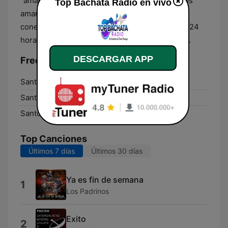
"amargue". Es el canal ideal para los verdaderos
Top Bachata Radio en vivo
amantes del género que desean mantenerse
conectados con la cultura musical caribeña las 24
horas del día, donde quiera que se encuentren.
DESCARGAR APP
Frecuencias Top Bachata Radio:
Santo Domingo:
Online
Santo Domingo Este:
Online
Santo Domingo Oeste:
Online
Top Canciones
Últimos 7 días
Últimos 30 días
Ya es fin de semana
1
Los Padrinos
Exito
2