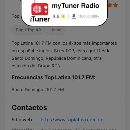
Top Latina
Pop / Top 40
Latino
Top Latina 101.7 FM con los éxitos más importantes
en español e ingles. Si es TOP, está aquí. Desde
Santo Domingo, República Dominicana, otra
estación del Grupo RTN.
Frecuencias Top Latina 101.7 FM:
Santo Domingo:
101.7 FM
Contactos
Sitio web
http://www.toplatina.com.do