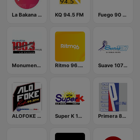
La Bakana FM
KQ 94.5 FM
Fuego 90 La Salsera
Monumental 100.3 FM
Ritmo 96.5 FM
Suave 107 FM
ALOFOKE 99.3 FM
Super K 100.7 FM
Primera 88.1 FM