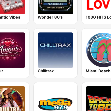
ntic Vibes
Wonder 80's
1000 HITS L
ur
Chilltrax