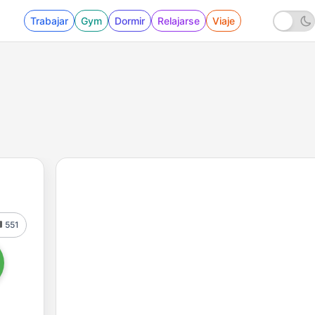
Trabajar
Gym
Dormir
Relajarse
Viaje
551