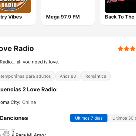
try Vibes
Mega 97.9 FM
ove Radio
Radio... all you need is love.
temporánea para adultos
Años 80
Romántica
uencias 2 Love Radio:
oma City:
Online
 Canciones
Últimos 7 días
Últimos 30 
Para Mi Amor