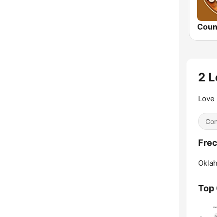
Coun
2 L
Love 
Con
Frec
Oklah
Top