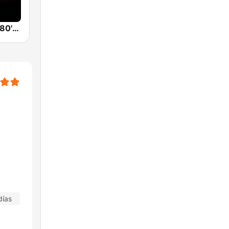
Back To The 80's Radio
días