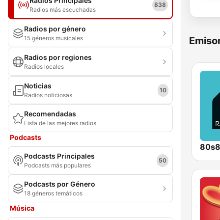
Radios Principales
838
Radios más escuchadas
Radios por género
15 géneros musicales
Emisor
Radios por regiones
Radios locales
Noticias
10
Radios noticiosas
Recomendadas
Lista de las mejores radios
Podcasts
80s
Podcasts Principales
50
Podcasts más populares
Podcasts por Género
18 géneros temáticos
Música