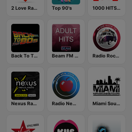
2 Love Radio
Top 90's
1000 HITS Love
Back To The 80's Radio
Beam FM - Adult Hits
Radio Rock On
Nexus Radio Dance
Radio New York Live
Miami SoundSets