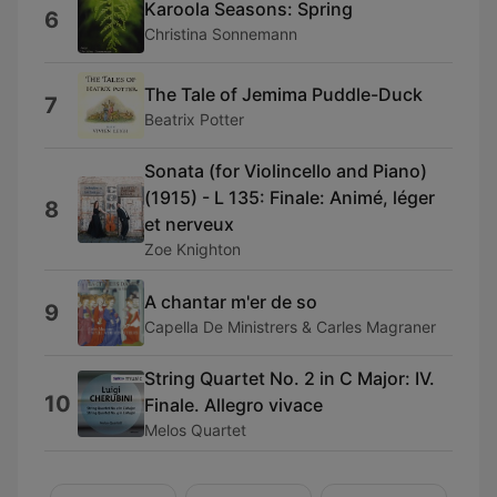
Karoola Seasons: Spring
6
Christina Sonnemann
The Tale of Jemima Puddle-Duck
7
Beatrix Potter
Sonata (for Violincello and Piano)
(1915) - L 135: Finale: Animé, léger
8
et nerveux
Zoe Knighton
A chantar m'er de so
9
Capella De Ministrers & Carles Magraner
String Quartet No. 2 in C Major: IV.
10
Finale. Allegro vivace
Melos Quartet