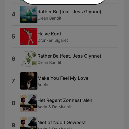
Rather Be (feat. Jess Glynne)
4
Clean Bandit
Halve Kont
5
Dronken Sigaret
Rather Be (feat. Jess Glynne)
6
Clean Bandit
Make You Feel My Love
7
Adele
Het Regent Zonnestralen
8
Acda & De Munnik
Niet of Nooit Geweest
9
Acda & De Munnik