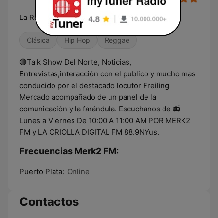
La Radio Que Te Encanta
Clásica
Hip Hop
Reggae
🔴Talk Show Del Norte, Noticias,
Entrevistas,interacción con el publico y mucho mas
conducido por el destacado locutor Freiling
Mercado acompañado de un panel de la
comunicación y la farándula. Escuchanos de 📻
Lunes a Viernes De 10:00 A 11:00 AM POR MERK2
FM y LA CRIOLLA DIGITAL FM 88.9NYus.
Frecuencias Merk2 FM:
Puerto Plata:
Online
Contactos