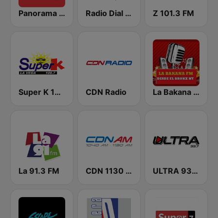
Panorama 96.9
Radio Dial 670 AM
Z 101.3 FM
Super K 100.7 FM
CDN Radio
La Bakana FM
La 91.3 FM
CDN 1130 AM
ULTRA 93.7 FM