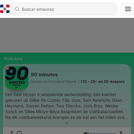
Podcasts
90 minutes
Sporza en Friends of Sports
|
172 - 2D- en 3D-keepers
Een vast recept in wisselende samenstelling. Een kwintet
gekozen uit Gilles De Coster, Filip Joos, Sam Kerkhofs, Daan
Heymans, Steven Defour, Tuur Dierckx, Joris Brys, Wesley
Sonck en Gilles Mbiye-Beya bespreken de voetbalactualiteit.
Na elk voetbalweekend brengen ze de bal aan het rollen over
wat hen is opgevallen: in het voetbal en in het leven. Want wie
alleen iets van voetbal kent, kent niets van voetbal. 90 minutes
1