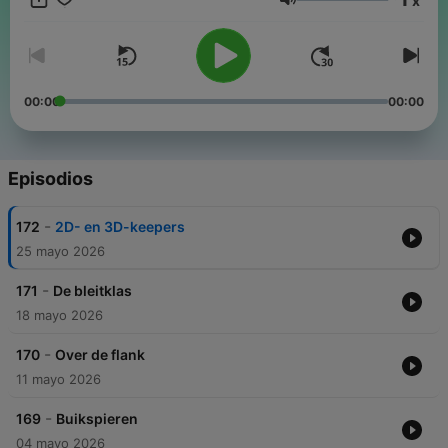
x
is een coproductie tussen Sporza en Friends of Sports.
Volumen
00:00
00:00
Episodios
-
172
2D- en 3D-keepers
25 mayo 2026
-
171
De bleitklas
18 mayo 2026
-
170
Over de flank
11 mayo 2026
-
169
Buikspieren
04 mayo 2026