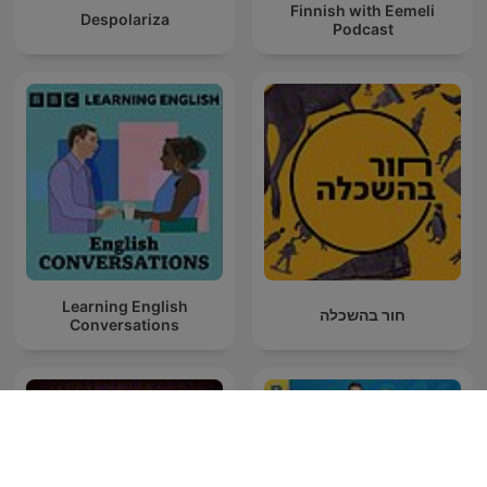
Finnish with Eemeli
Despolariza
Podcast
Learning English
חור בהשכלה
Conversations