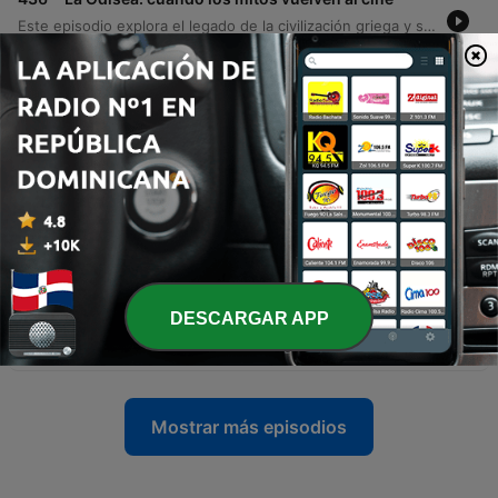
Este episodio explora el legado de la civilización griega y su impacto en Occidente, tomando como punto de partida una reflexión sobre la adaptación cinematográfica de Christopher Nolan basada en La Odisea. Se analiza la transición de la tradición oral a la narrativa moderna, examinando temas fundamentales como la mitología, la filosofía y la importancia del concepto de 'nostos'. A través del análisis de la obra homérica, se profundiza en la transformación de Odiseo de un héroe clásico a un hombre traumatizado por la guerra. El episodio conecta conceptos antiguos como la xenia (hospitalidad) y la híbris con las realidades contemporáneas, reflexionando sobre la ética, el conflicto bélico y la técnica cinematográfica analógica para dar vida al mito.
31 jul. 2026
-
435
Toronto, la puerta de entrada al Canadá
anglófono II
Este episodio explora la historia del Canadá de los inmigrantes y cómo su modelo multicultural ha moldeado ciudades como Toronto, destacando su papel como motor económico y tecnológico. Asimismo, se reflexiona sobre la conexión entre la 'Casa Grande' latinoamericana y Canadá, analizando el flujo migratorio derivado de conflictos y dictaduras en América Latina hacia territorio canadiense.
17 jul. 2026
-
434
Toronto, la puerta de entrada al Canadá
anglófono
La narradora relata su experiencia en Toronto, explorando la historia de las First Nations, Inuit y Métis, y abordando las injusticias de los tratados y el impacto traumático de las escuelas residenciales. El episodio también analiza la formación de la identidad canadiense a través del contraste entre los asentamientos franceses, el Imperio Británico y la expansión del Canadá anglo, detallando cómo las migraciones masivas consolidaron la estructura multicultural del país actual.
09 jul. 2026
-
433
¿Por qué Suiza es diferente?
DESCARGAR APP
Un recorrido histórico y cultural por Suiza en el contexto de su enfrentamiento futbolístico contra Colombia. El episodio explora la formación de la confederación suiza a partir de sus cantones originales, su política de neutralidad perpetua establecida en 1815 y su papel fundamental en la creación de la Cruz Roja tras la batalla de Solferino. Se analizan elementos icónicos de la identidad suiza, desde su precisión en la relojería y la producción de chocolate, hasta sus leyendas como Guillermo Tell y Heidi. Asimismo, se examina la relación diplomática y comercial entre Suiza y Colombia, destacando el apoyo suizo a los procesos de paz en territorio colombiano. El contenido cierra con una breve reflexión sobre la solidez defensiva del equipo suizo de fútbol y el antecedente histórico del último encuentro entre ambas selecciones.
07 jul. 2026
Mostrar más episodios