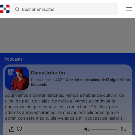
Podcasts
DianaUribe.fm
Diana Uribe
|
437 - Cien Años de soledad: El siglo XX en
Macondo
Aquí vamos a contar historias. Vamos a hablar de cultura, de
cine, de paz, de viajes, de música. Vamos a continuar la
conversación que empezó en la radio hace 25 años, pero
además aprovecharemos las nuevas posibilidades que se
abren con este medio. Bienvenidos a mi podcast de historia.
1
x
Volumen