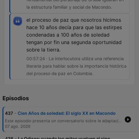
la estructura familiar y social de Macondo.
el proceso de paz que nosotros hicimos
hace 10 años decía para que las estirpes
condenadas a 100 años de soledad
tengan por fin una segunda oportunidad
sobre la tierra.
00:57:24 · La interlocutora utiliza una referencia
literaria para hablar sobre la importancia histórica
del proceso de paz en Colombia.
Episodios
-
437
Cien Años de soledad: El siglo XX en Macondo
Este episodio presenta un conversatorio sobre la adaptación audiovisual de 'Cien años de soledad', explorando los retos del guion, el diseño visual de Macondo y la traducción del realismo mágico al lenguaje cinematográfico. A través de la participación de Natalia Santa y Diana Uribe, se analiza cómo la obra de García Márquez entrelaza la ficción con la historia de Colombia, abordando temas como la masacre de las bananeras y el papel fundamental de los personajes femeninos. La conversación profundiza en la conexión entre la narrativa y la realidad política colombiana, analizando la circularidad del tiempo, el aislamiento geográfico y la importancia de rescatar la profundidad social de la novela frente a su sobreexposición. Finalmente, se reflexiona sobre la riqueza poética de la obra y su vínculo con las búsquedas actuales de paz y nuevos pactos sociales en el país.
07 ago. 2026
-
436
La Odisea: cuando los mitos vuelven al cine