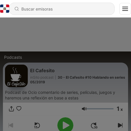
Podcasts
El Cafesito
inSito podcast
|
30 - El Cafesito #10 Hablando en series
05/2019
Podcast de Ocio comentario de series, películas, juegos y
haremos una reflexión en base a estas
1
x
Volumen