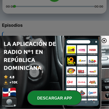
00:00
00:00
Episodios
-
30
El Cafesito #10 Hablando en series 05/2019
10 mayo 2019
-
29
El Cafesito #9 Vota y no llores
01 mayo 2019
-
28
El Cafesito #8 Des-Pido
24 abr. 2019
-
27
El Cafesito #7 Hora de fichar
19 abr. 2019
DESCARGAR APP
-
26
El Cafesito Deportivo #6 No al Racismo
13 abr. 2019