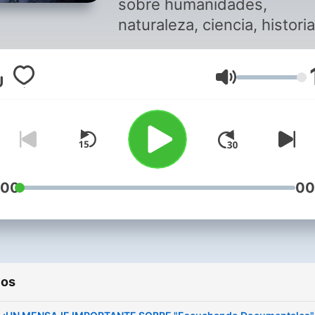
sobre humanidades,
naturaleza, ciencia, historia
política y astrofisica, para 
los escuches donde y cua
Volumen
quieras.
:00
00
ios