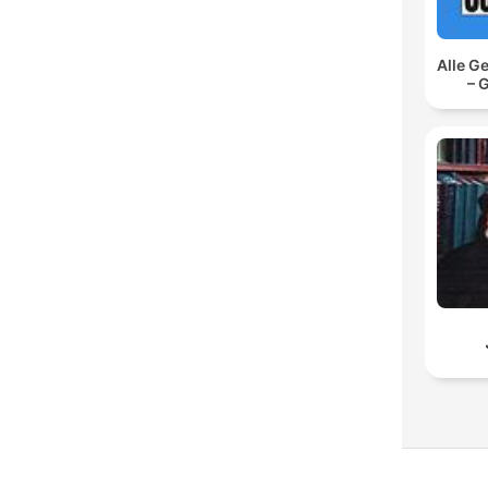
Alle G
– 