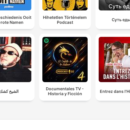
eschiedenis Ooit
Hihetetlen Történelem
Суть ед
Grote Namen
Podcast
Documentales TV -
الشيخ كشك
Entrez dans l'H
Historia y Ficción