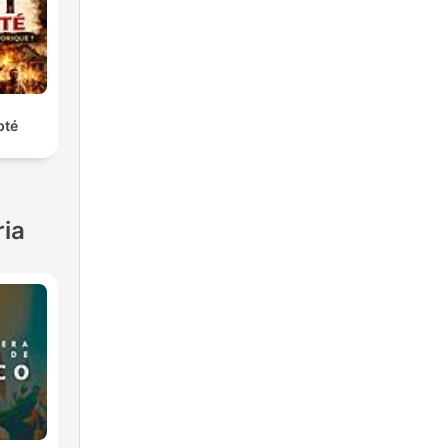
pté
ria