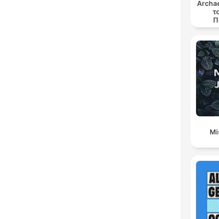
Archae
τ
Π
Mi