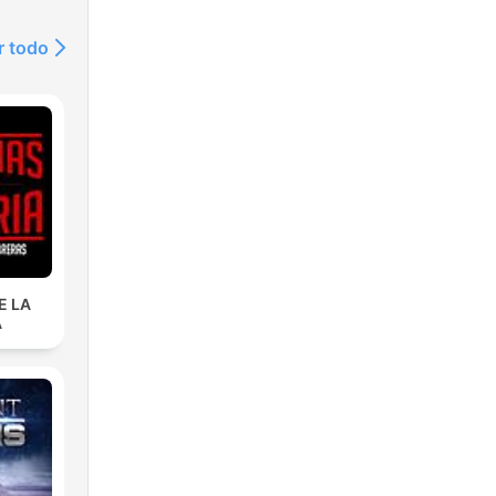
r todo
E LA
A