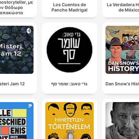
ostoryteller, με
Los Cuentos de
La Verdadera H
ον Θόδωρο
Pancho Madrigal
de Méxic
απακώστα
steri Jam 12
גדי טאוב: שומר סף
Dan Snow's Hist