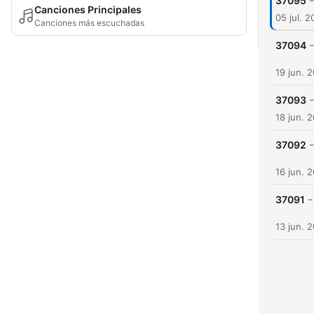
-
37095
Canciones Principales
05 jul. 
Canciones más escuchadas
-
37094
19 jun. 
-
37093
18 jun. 
-
37092
16 jun. 
-
37091
13 jun. 