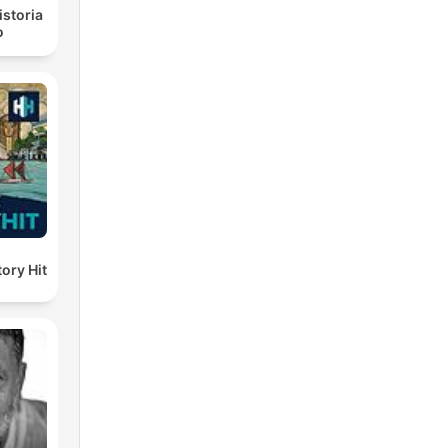
istoria
o
ory Hit