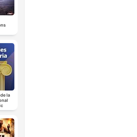
ens
de la
onal
ic