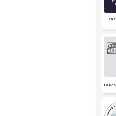
La e
La Ros