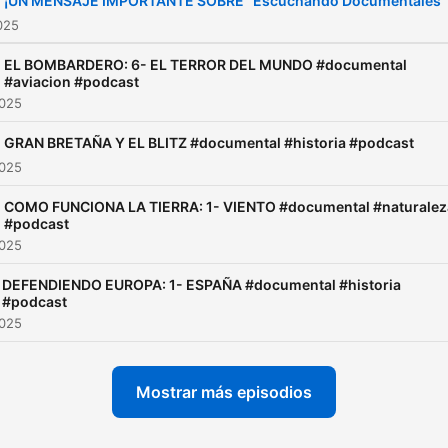
¡UN MENSAJE IMPORTANTE SOBRE "Escuchando Documentales"
2025
EL BOMBARDERO: 6- EL TERROR DEL MUNDO #documental
#aviacion #podcast
2025
GRAN BRETAÑA Y EL BLITZ #documental #historia #podcast
2025
COMO FUNCIONA LA TIERRA: 1- VIENTO #documental #naturalez
#podcast
2025
DEFENDIENDO EUROPA: 1- ESPAÑA #documental #historia
#podcast
2025
Mostrar más episodios