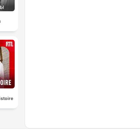
ы
istoire