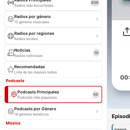
838
Radios más escuchadas
Radios por género
15 géneros musicales
Radios por regiones
Radios locales
Noticias
10
Radios noticiosas
Recomendadas
Lista de las mejores radios
00
Podcasts
Podcasts Principales
50
Podcasts más populares
Podcasts por Género
18 géneros temáticos
Episod
Música