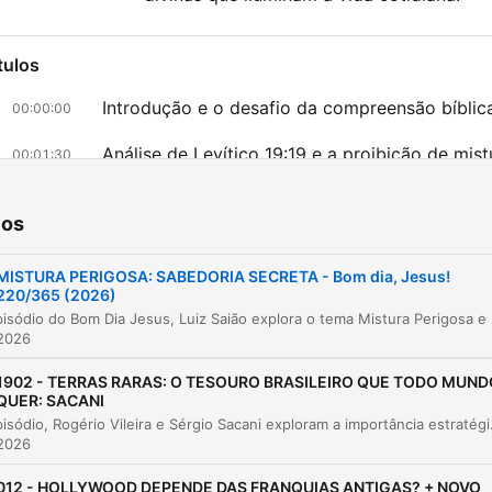
tulos
Introdução e o desafio da compreensão bíblic
00:00:00
Análise de Levítico 19:19 e a proibição de mist
00:01:30
O significado simbólico das vestimentas e o
00:02:26
respeito ao sacerdócio
ios
A sabedoria prática na agricultura e a
00:03:35
MISTURA PERIGOSA: SABEDORIA SECRETA - Bom dia, Jesus!
preservação de colheitas
220/365 (2026)
Neste episódio do Bom Dia Jesus, Luiz Saião explora o tem
Conclusão e oração final
00:04:43
 2026
az clic en un capítulo para ir directamente a ese momento
1902 - TERRAS RARAS: O TESOURO BRASILEIRO QUE TODO MUND
acados
QUER: SACANI
Neste episódio, Rogério Vileira e Sérgio Sacani exploram a importância estratégica das terras raras e o potencial geopolítico d
 2026
eu não quero ficar lendo a Bíblia. a palavra de Deus, 
palavra de Jesus, porque é muito complicada.
012 - HOLLYWOOD DEPENDE DAS FRANQUIAS ANTIGAS? + NOVO