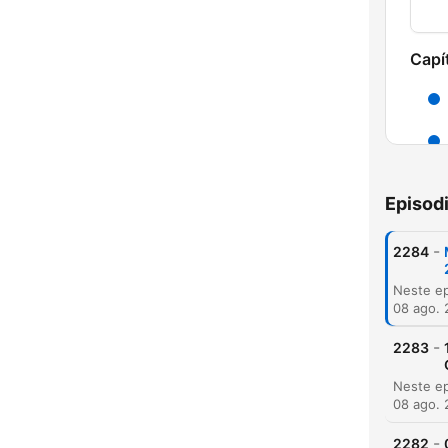
Capí
Episod
-
2284
08 ago.
H
-
2283
Dest
08 ago.
-
2282