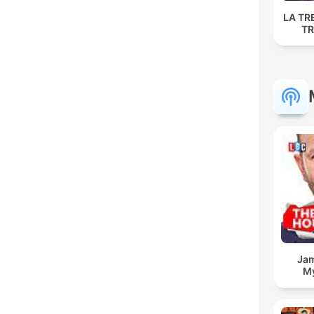
LA TR
TR
Jam
My