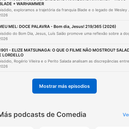
BLADE + WARHAMMER
00:00:15 · O locutor apresenta uma dificuldade comum relat
Neste episódio, exploramos a trajetória da franquia Blade e o legado de Wesley Snipes, discutindo desde as curiosidades da trilogia original até os desafios das traduções de super-heróis no Brasil. O debate se expande para uma 
por leitores que sentem confusão diante de textos bíblicos.
2026
MEU MEL: DOCE PALAVRA - Bom dia, Jesus! 219/365 (2026)
obedeçam as minhas leis, não cruzem diferentes
espécies de animais, não plantem duas espécies de
2026
sementes na sua lavoura, não usem roupas feitas co
dois tipos de tecidos igual que história é essa aqui
1901 - ELIZE MATSUNAGA: O QUE O FILME NÃO MOSTROU? SALA
E LORDELLO
00:01:30 · O orador cita o texto de Levítico para ilustrar
passagens que parecem não ter sentido à primeira vista.
2026
Portanto, aquilo que parece uma coisa sem noção ti
Mostrar más episodios
sabedoria secreta para abençoar aquela nação.
00:04:08 · O palestrante conclui que as leis de proibição de
misturas possuíam um propósito prático e protetivo fundament
Más podcasts de Comedia
Ve