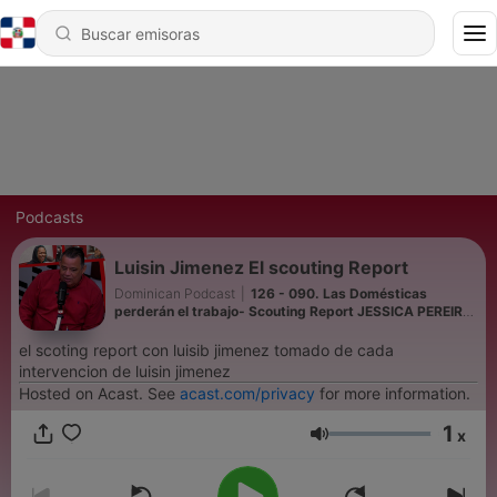
Podcasts
Luisin Jimenez El scouting Report
Dominican Podcast
|
126 - 090. Las Domésticas
perderán el trabajo- Scouting Report JESSICA PEREIRA
- Luisin Jiménez
el scoting report con luisib jimenez tomado de cada
intervencion de luisin jimenez
Hosted on Acast. See
acast.com/privacy
for more information.
1
x
Volumen