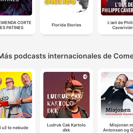
EMENDA CORTE
L'œil de Phil
Florida Stories
ES PATINES
Caveriviè
Más podcasts internacionales de Come
Ludruk Cak Kartolo
Misjonen 
í už to nebude
dkk
Antonsen og 