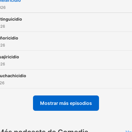
letericidio
2026
tinguicidio
026
ñoricidio
026
ajiricidio
026
uchachicidio
026
Mostrar más episodios