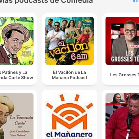
Más podcasts de Comedia
Ve
s Patines y La
El Vacilón de La
Les Grosses 
nda Corte Show
Mañana Podcast