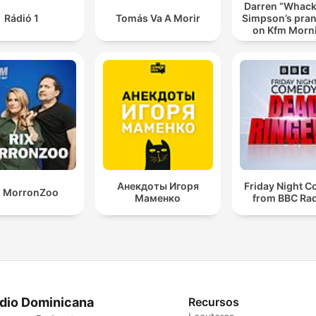
Darren “Whac
Rádió 1
Tomás Va A Morir
Simpson’s pran
on Kfm Morn
Анекдоты Игоря
Friday Night 
X MorronZoo
Маменко
from BBC Rad
dio Dominicana
Recursos