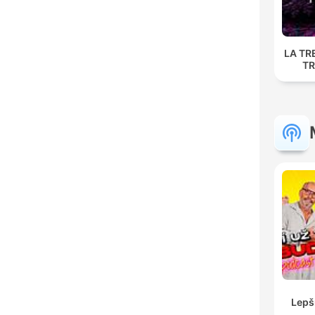
LA TR
TR
Lepš