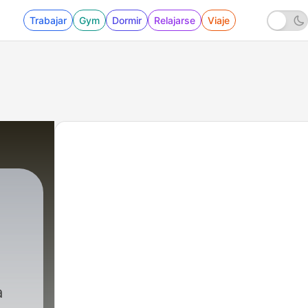
Trabajar
Gym
Dormir
Relajarse
Viaje
a