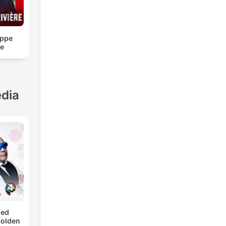
ippe
re
dia
med
Golden