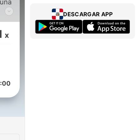
 una
DESCARGAR APP
dos
1
x
Tres
:00
ro