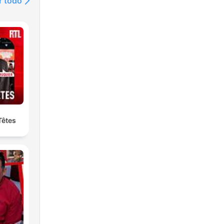
r todo
Têtes