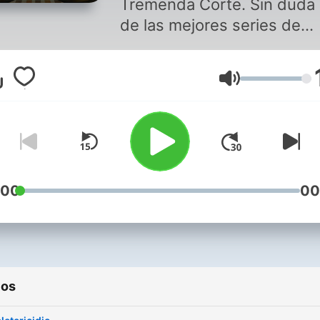
Tremenda Corte. Sin duda
de las mejores series de
comedia radiofónica de to
los tiempos. Sigue las
Volumen
divertidas ocurrencias de
icónicos personajes como 
Patines, Nananina y el
Tremendo Juez. Un nuevo
capítulo cada sábado y
domingo.
:00
00
Suscríbete a todos los
contenidos de Audio Cent
de Grupo Radio Centro.
ios