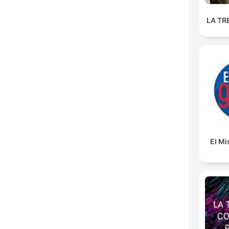
LA TR
El M