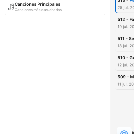
-
513
Pe
Canciones Principales
25 jul. 
Canciones más escuchadas
-
512
Fo
19 jul. 2
-
511
Se
18 jul. 2
-
510
Gu
12 jul. 2
-
509
M
11 jul. 2