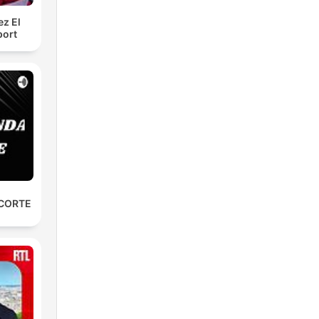
ez El
port
 CORTE