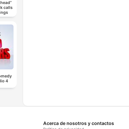
khead”
k calls
ings
Comedy
io 4
Acerca de nosotros y contactos