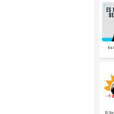
Es 
El So