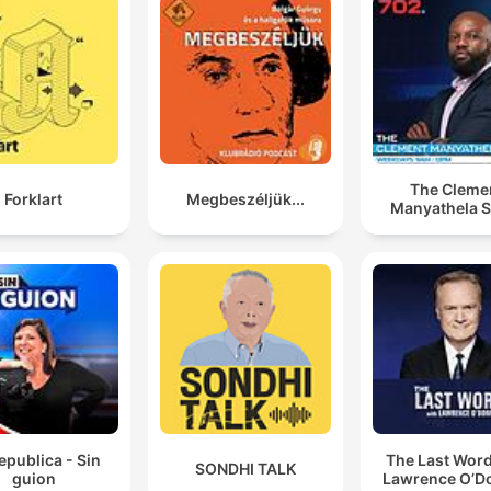
The Cleme
Forklart
Megbeszéljük...
Manyathela 
epublica - Sin
The Last Word
SONDHI TALK
guion
Lawrence O’Do