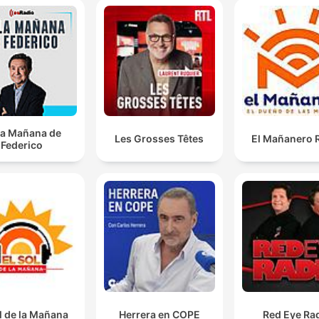
la Mañana de
Les Grosses Têtes
El Mañanero 
Federico
l de la Mañana
Herrera en COPE
Red Eye Ra