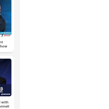
nt
Show
 with
nnell