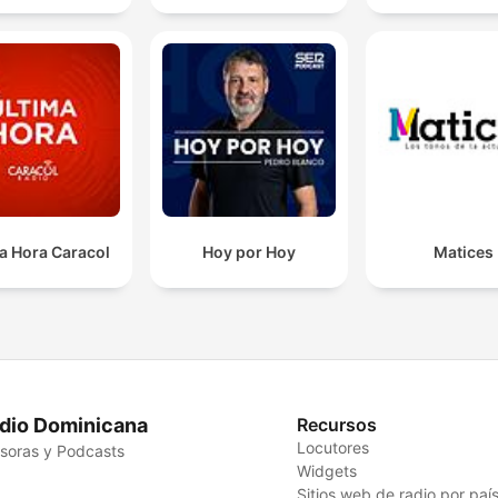
a Hora Caracol
Hoy por Hoy
Matices
dio Dominicana
Recursos
Locutores
soras y Podcasts
Widgets
Sitios web de radio por paí