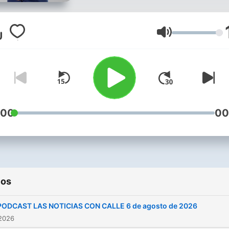
también las discusiones q
tengo con algunos de mis
panas sobre los asuntos d
Volumen
país.
:00
00
ios
PODCAST LAS NOTICIAS CON CALLE 6 de agosto de 2026
 2026