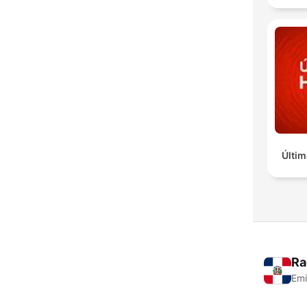
Últim
Ra
Emi