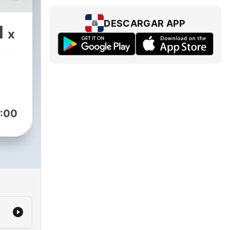
ue
DESCARGAR APP
1
x
el
:00