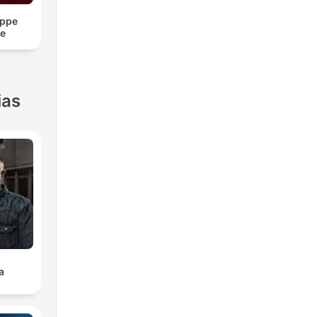
ippe
re
ias
a