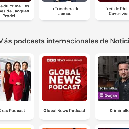
e du crime : les
La Trinchera de
L'œil de Phil
ves de Jacques
Llamas
Caveriviè
Pradel
Más podcasts internacionales de Notic
Oras Podcast
Global News Podcast
Kriminálk