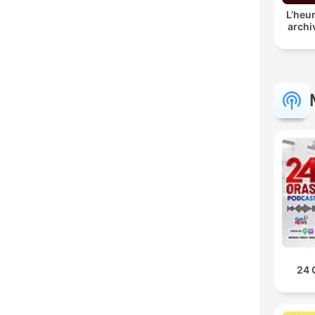
L’heur
archi
24 