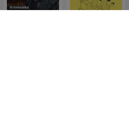
Kriminálka
Forklart
The Clement Manyathela
Megbeszéljük...
Show