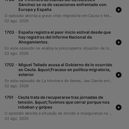
Sánchez se va de vacaciones enfrentado con
Europa y España
O episódio aborda a grave crise migratória em Ceuta e Melilla, analisando as críticas à gestão do governo de Pedro Sánchez, que é acusado de passividade diante da pressão de Marrocos. O debate explora as implicações para a soberania espanhola, o papel das instituições e as tensões diplomáticas com a União Europeia. Além da crise fronteiriça, o programa discute investigações sobre corrupção envolvendo o ex-presidente Zapatero, atualidade política no Peru e na Catalunha, além de temas variados como segurança aquática no verão e as orientações para a observação do próximo eclipse solar total na Península Ibérica.
02 ago. 2026
-
1703
España registra el peor inicio estival desde que
hay registros del Informe Nacional de
Ahogamientos.
En este episodio se analiza la preocupante situación de los ahogamientos no intencionales en España durante el presente verano. Con una cifra que ya alcanza las 274 víctimas en lo que va de año, se debate sobre la ineficacia de las medidas actuales y la necesidad de una estrategia nacional de seguridad acuática. El invitado, Manuel Herrera, presidente de la Sociedad Española de Salud Pública y Administración Sanitaria (SESPA), aporta datos clave sobre los riesgos en zonas no vigiladas, el peligro de las zambullidas y la vulnerabilidad de colectivos específicos como niños y personas mayores. La conversación aborda también otros factores de riesgo, como la falta de supervisión en piscinas particulares y los peligros derivados de actividades recreativas sin conocimiento del entorno. Finalmente, se trata el mito del corte de digestión y la importancia de la precaución ante cambios bruscos de temperatura.
02 ago. 2026
-
1702
Miguel Tellado acusa al Gobierno de lo ocurrido
en Ceuta. &quot;Fracaso en política migratoria,
exterior
En este episodio de La trinchera de llamas, Javi García entrevista telefónicamente a Miguel Tellado, secretario general del Partido Popular, desde Ceuta. El debate se centra en la situación de tensión fronteriza tras la entrada masiva de inmigrantes irregulares en la ciudad autónoma y las críticas hacia la gestión del Gobierno de España. Tellado analiza lo que califica como un fallo en las políticas migratoria, exterior y de seguridad del Estado, denunciando una falta de comunicación entre el Gobierno central y la oposición. La conversación también aborda las posibles estrategias electorales del Partido Popular para las próximas elecciones y su postura respecto a pactos con otros partidos políticos.
02 ago. 2026
-
1701
Ceuta trata de recuperarse tras jornadas de
tensión. &quot;Tuvimos que cerrar porque nos
robaban y golpea
O episódio aborda a situação de tensão e insegurança na cidade de Ceuta, focando no relato de Mari Carmen Díaz sobre o fluxo migratório e os impactos na vida dos residentes locais. A reportagem detalha as operações das forças de segurança para controlar a fronteira e o sentimento de desproteção da população diante do aumento constante de imigrantes na região. A conversa explora o contraste entre as declarações oficiais do governo espanhol e a realidade vivida nas ruas, mencionando episódios de incerteza, fechamento de comércios e a necessidade de maior proteção nas fronteiras terrestres e marítimas.
02 ago. 2026