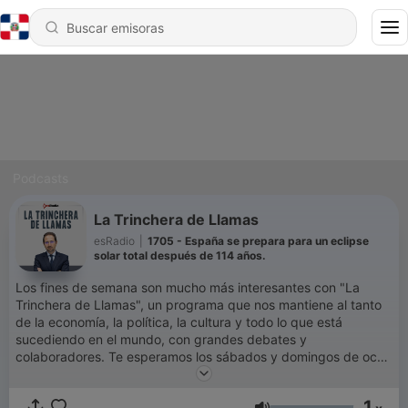
Podcasts
La Trinchera de Llamas
esRadio
|
1705 - España se prepara para un eclipse
solar total después de 114 años.
Los fines de semana son mucho más interesantes con "La
Trinchera de Llamas", un programa que nos mantiene al tanto
de la economía, la política, la cultura y todo lo que está
sucediendo en el mundo, con grandes debates y
colaboradores. Te esperamos los sábados y domingos de ocho
a once.
1