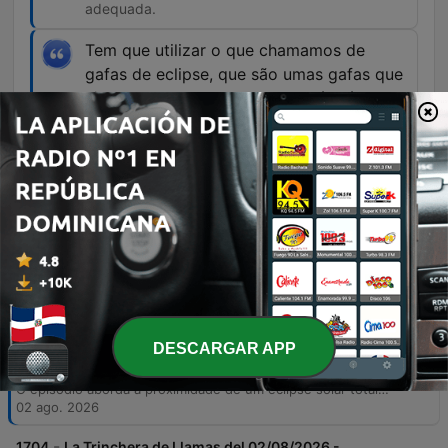
adequada.
Tem que utilizar o que chamamos de
gafas de eclipse, que são umas gafas que
têm uma proteção total e que é o único
que é, digamos, aconselhável para mirar o
sol.
00:08:12 · A recomendação técnica sobre o
único tipo de equipamento seguro para a
observação do fenômeno.
Episodios
DESCARGAR APP
-
1705
España se prepara para un eclipse solar total
después de 114 años.
O episódio aborda a proximidade de um eclipse solar total, destacando o impacto deste fenômeno astronômico na Península Ibérica. Com a participação de Telmo Fernández, diretor do Planetário de Madrid, o programa discute a trajetória da sombra lunar, as diferenças entre eclipses totais e parciais para diferentes regiões e os efeitos observados na fauna e flora devido à alteração da luminosidade e temperatura. A conversa também oferece orientações cruciais sobre segurança ocular, alertando contra o uso de óculos de sol comuns e recomendando o uso de equipamentos homologados para evitar danos permanentes à visão. O conteúdo serve como um guia informativo para entusiastas que planejam observar o fenômeno.
02 ago. 2026
-
1704
La Trinchera de Llamas del 02/08/2026 -