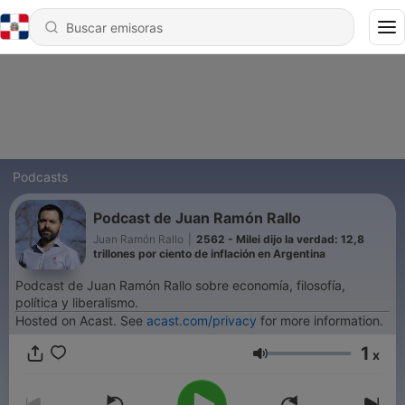
Podcasts
Podcast de Juan Ramón Rallo
Juan Ramón Rallo
|
2562 - Milei dijo la verdad: 12,8
trillones por ciento de inflación en Argentina
Podcast de Juan Ramón Rallo sobre economía, filosofía,
política y liberalismo.
Hosted on Acast. See
acast.com/privacy
for more information.
1
x
Volumen