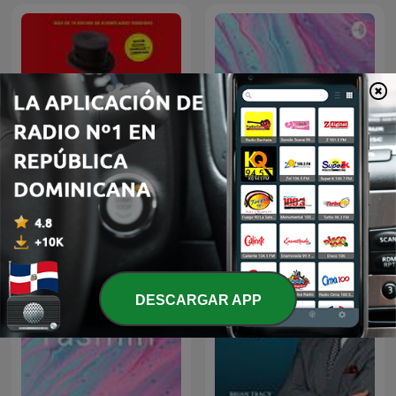
Piense y hágase rico
Génesis
(Napoleon Hill)
DESCARGAR APP