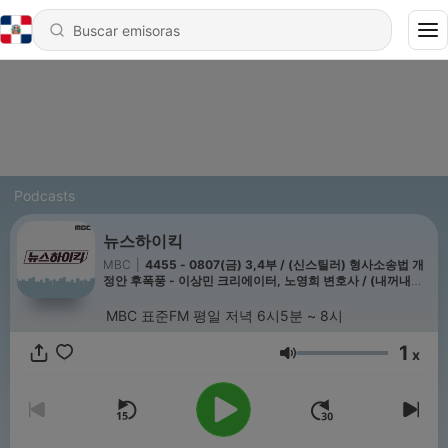
Podcasts
뉴스하이킥
MBC
|
4455 - 0807(금) 3,4부 / (신스틸러) 형사소송법 개
정안 후폭풍 - 이상민 크리에이터, 노영희 변호사 / (내꺼내알)
내책내알: IB 넘어 KB로 - 이범 평론가
MBC 표준FM 평일 저녁 6시5분 ~ 8시
1
x
Volumen