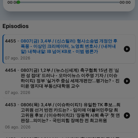
00:00
00:00
Episodios
-
4455
0807(금) 3,4부 / (신스틸러) 형사소송법 개정안 후
폭풍 - 이상민 크리에이터, 노영희 변호사 / (내꺼내
알) 내책내알: IB 넘어 KB로 - 이범 평론가
07 ago. 2026
-
4454
0807(금) 1,2부 / (뉴스신세계) 축구협회 15년 전 ‘심
판 성 접대’ 드러나 - 오마이뉴스 이주영 기자 / (이슈
하이킥) 정부 ‘실거주 중심 세제개편안’...평가는? - 진
미윤 명지대 부동산대학원 교수
07 ago. 2026
-
4453
0806(목) 3,4부 / (이슈하이킥1) 유일한 TK 후보...최
고위원 선거 반전 카드는? - 임미애 더불어민주당 최
고위원 후보 / (이슈하이킥2) '장동혁 사퇴 촉구' 첫 연
판장...의미는? - 국민의힘 장예찬 전 최고위원
06 ago. 2026