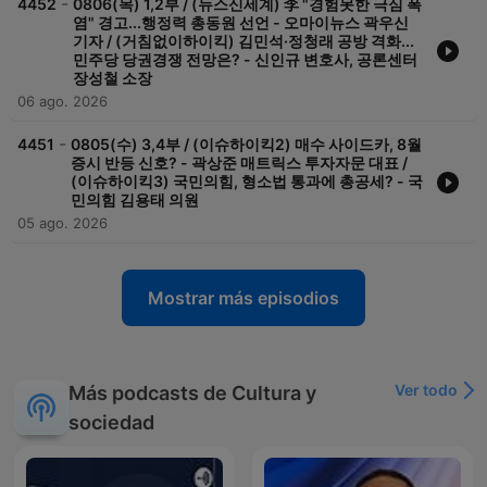
-
4452
0806(목) 1,2부 / (뉴스신세계) 李 "경험못한 극심 폭
염" 경고...행정력 총동원 선언 - 오마이뉴스 곽우신
기자 / (거침없이하이킥) 김민석·정청래 공방 격화...
민주당 당권경쟁 전망은? - 신인규 변호사, 공론센터
장성철 소장
06 ago. 2026
-
4451
0805(수) 3,4부 / (이슈하이킥2) 매수 사이드카, 8월
증시 반등 신호? - 곽상준 매트릭스 투자자문 대표 /
(이슈하이킥3) 국민의힘, 형소법 통과에 총공세? - 국
민의힘 김용태 의원
05 ago. 2026
Mostrar más episodios
Ver todo
Más podcasts de Cultura y
sociedad