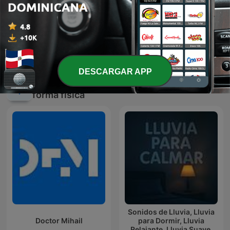
Viva Tropical
Relax
DESCARGAR APP
Más podcasts internacionales de Salud y
forma física
Sonidos de Lluvia, Lluvia
Doctor Mihail
para Dormir, Lluvia
Relajante, Lluvia Suave,