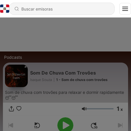
Podcasts
Som De Chuva Com Trovões
Isaque Souza
|
1 - Som de chuva com trovões
Som de chuva com trovões para relaxar e dormir rapidamente
😴😴
1
x
Volumen