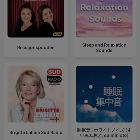
Sleep and Relaxation
Relasjonspodden
Sounds
睡眠音 | ホワイトノイズ (す
Brigitte Lahaie Sud Radio
いみんおと, suimin oto)