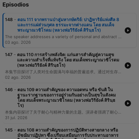
Episodios
-
148
ตอน 111 จากพรานป่าสู่มหากษัตริย์: ปาฏิหาริย์แห่งศีล 8
และการแผ่ส่วนกุศล ธรรมะจากต่างแดน โดย สมเด็จ
พระญาณวชิโรดม (หลวงพ่อวิริยังค์ สิรินฺธโร)
The speaker addresses a variety of personal and abstract themes, beginning with an introduction to a problem related to culture and S.N.R.K. The narrative touches upon experiences involving family, religious figures like priests, and the complexities of financial matters, specifically regarding money that was not considered the best. The discourse moves through reflections on past actions, the necessity of traveling to the city, and the pursuit of knowledge. The episode concludes with a repetitive emphasis on the importance of creating and applying knowledge in the world.
03 ago. 2026
-
147
ตอน 110 การสร้างพลังจิต: แก่นสารสำคัญสู่ความสุข
และความสำเร็จที่แท้จริง โดย สมเด็จพระญาณวชิโรดม
(หลวงพ่อวิริยังค์ สิรินฺธโร)
本集节目探讨了人类对生命圆满与幸福的普遍追求。通过对生存欲望、意识状态以及社会责任感的思考，内容涉及了个体在面对现实世界时的心理预期与应对方式。
02 ago. 2026
-
146
ตอน 109 ความสำคัญของ ความอดทน หรือ ขันติ ใน
ฐานะรากฐานของการอยู่ร่วมกันอย่างเป็นสุขในสังคม
โดย สมเด็จพระญาณวชิโรดม (หลวงพ่อวิริยังค์ สิรินฺธ
โร)
本集内容探讨了关于耐心与精神力量的主题。演讲者强调了耐心的三个维度，包括忍受困难、忍受劳苦以及忍受内心的痛苦。此外，内容还涉及了通过日常的学习与实践来积累知识与精神能量的过程。
31 jul. 2026
-
145
ตอน 108 ความสำคัญของการปฏิบัติทางสายกลาง หรือ
มัชฌิมาปฏิปทา ซึ่งเปรียบเสมือนการรับประทานอาหาร