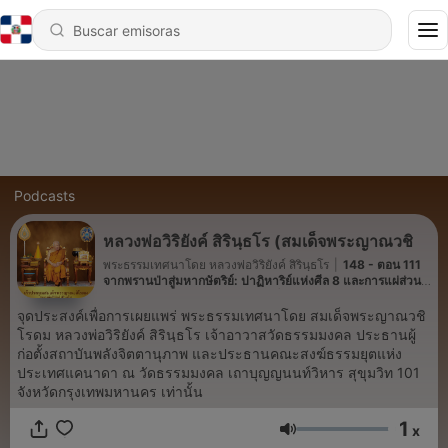
Podcasts
หลวงพ่อวิริยังค์ สิรินฺธโร (สมเด็จพระญาณวชิ
พระธรรมเทศนาโดย หลวงพ่อวิริยังค์ สิรินฺธโร
|
148 - ตอน 111
จากพรานป่าสู่มหากษัตริย์: ปาฏิหาริย์แห่งศีล 8 และการแผ่ส่วน
กุศล ธรรมะจากต่างแดน โดย สมเด็จพระญาณวชิโรดม (หลวงพ่อ
วิริยังค์ สิรินฺธโร)
จุดประสงค์เพื่อการเผยแพร่ พระธรรมเทศนาโดย สมเด็จพระญาณวชิ
โรดม หลวงพ่อวิริยังค์ สิรินฺธโร เจ้าอาวาสวัดธรรมมงคล ประธานผู้
ก่อตั้งสถาบันพลังจิตตานุภาพ และประธานคณะสงฆ์ธรรมยุตแห่ง
ประเทศแคนาดา ณ วัดธรรมมงคล เถาบุญญนนท์วิหาร สุขุมวิท 101
จังหวัดกรุงเทพมหานคร เท่านั้น
1
x
Volumen