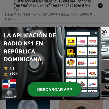
ในปริมาณที่พอดีเพื่อให้เกิดประโยชน์สูงสุดแก่ร่างกาย
โดย สมเด็จพระญาณวชิโรดม (หลวงพ่อวิริยังค์ สิรินฺธ
โร)
本集节目探讨了佛陀在悟道初期对于传播佛法的考量。内容涉及佛法深奥程度与众生理解能力之间的关系，以及关于法律、文化与修行实践的初步讨论。
31 jul. 2026
-
144
ตอน 107 เปรตนั้นมีจริง บุญเท่านั้นที่จะเป็นที่พึ่งของสัตว์
ทั้งโลกนี้และโลกหน้า โดย สมเด็จพระญาณวชิโรดม
(หลวงพ่อวิริยังค์ สิรินฺธโร)
08 mar. 2026
Mostrar más episodios
Ver todo
Más podcasts de Salud y forma
física
DESCARGAR APP