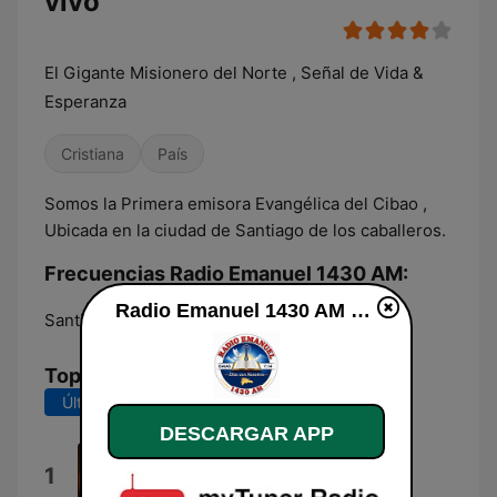
vivo
El Gigante Misionero del Norte , Señal de Vida &
Esperanza
Cristiana
País
Somos la Primera emisora Evangélica del Cibao ,
Ubicada en la ciudad de Santiago de los caballeros.
Frecuencias Radio Emanuel 1430 AM:
Radio Emanuel 1430 AM en vivo
Santiago de los Caballeros:
1430 AM
Top Canciones
Últimos 7 días
Últimos 30 días
DESCARGAR APP
Amigo
1
Lourdes Toledo