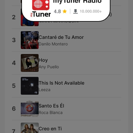
Recibe toda la gloria (adoración)
2
MIRNA MARROQUIN
Cantaré de Tu Amor
3
Danilo Montero
Hoy
4
Any Puello
This Is Not Available
5
Leeza
Santo Es Él
6
Roca Blanca
Creo en Ti
7