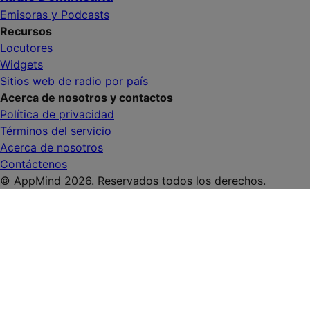
Emisoras y Podcasts
Recursos
Locutores
Widgets
Sitios web de radio por país
Acerca de nosotros y contactos
Política de privacidad
Términos del servicio
Acerca de nosotros
Contáctenos
© AppMind 2026. Reservados todos los derechos.