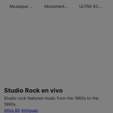
Mosaique FM (موزاييك إف إم)
Monumental 100.3 FM
ULTRA 93.7 FM
Studio Rock en vivo
Studio rock features music from the 1960s to the
1990s.
Años 80
Antiguas