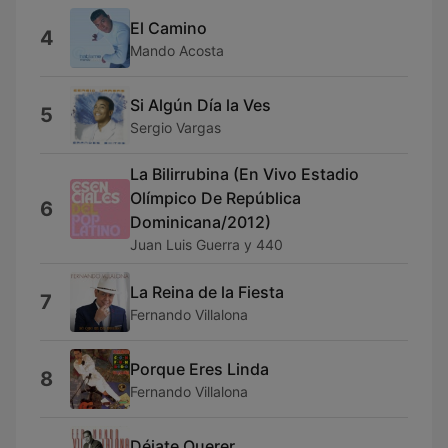
El Camino
4
Mando Acosta
Si Algún Día la Ves
5
Sergio Vargas
La Bilirrubina (En Vivo Estadio
Olímpico De República
6
Dominicana/2012)
Juan Luis Guerra y 440
La Reina de la Fiesta
7
Fernando Villalona
Porque Eres Linda
8
Fernando Villalona
Déjate Querer