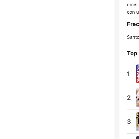
emiso
con u
Frec
Sant
Top
1
2
3