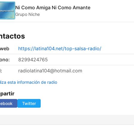
Ni Como Amiga Ni Como Amante
Grupo Niche
ntactos
 web
https://latina104.net/top-salsa-radio/
fono:
8299424765
:
radiolatina104@hotmail.com
liza esta información de radio
artir
cebook
Twitter