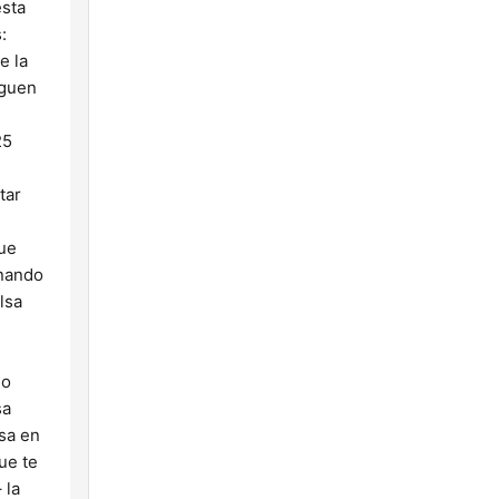
esta
:
e la
iguen
25
tar
que
onando
lsa
no
sa
lsa en
ue te
 la