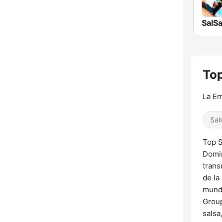
SalS
Top
La Em
Sal
Top S
Domin
trans
de la
mundo
Group
salsa