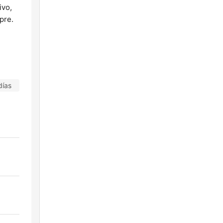
ivo,
pre.
días