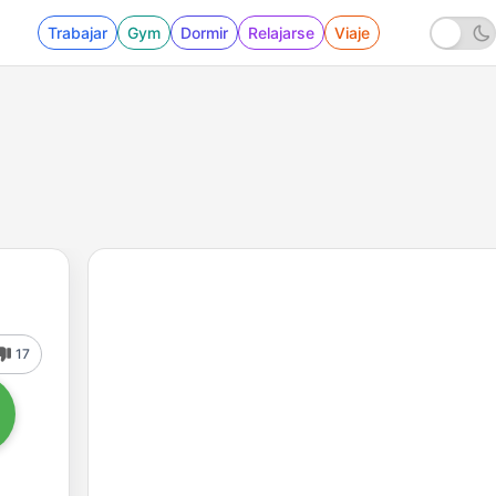
Trabajar
Gym
Dormir
Relajarse
Viaje
17