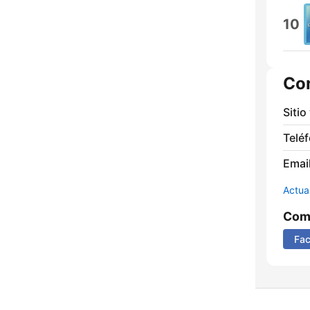
10
Co
Sitio
Telé
Email
Actua
Comp
Fa