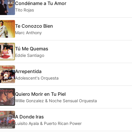
Condéname a Tu Amor
Tito Rojas
Te Conozco Bien
Marc Anthony
Tú Me Quemas
Eddie Santiago
Arrepentida
Adolescent's Orquesta
Quiero Morir en Tu Piel
Willie Gonzalez & Noche Sensual Orquesta
A Donde Iras
Luisito Ayala & Puerto Rican Power