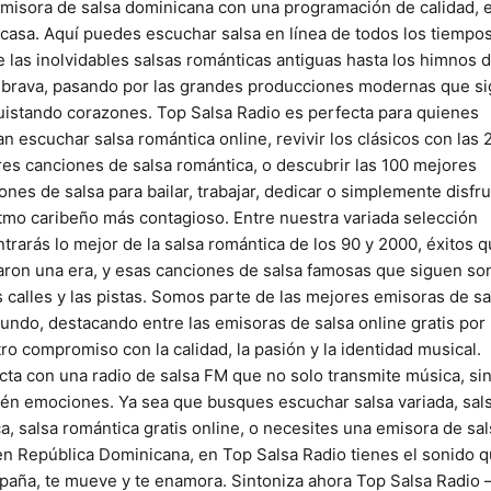
misora de salsa dominicana con una programación de calidad, 
 casa. Aquí puedes escuchar salsa en línea de todos los tiempos
 las inolvidables salsas románticas antiguas hasta los himnos d
 brava, pasando por las grandes producciones modernas que s
istando corazones. Top Salsa Radio es perfecta para quienes
n escuchar salsa romántica online, revivir los clásicos con las 
es canciones de salsa romántica, o descubrir las 100 mejores
ones de salsa para bailar, trabajar, dedicar o simplemente disfru
itmo caribeño más contagioso. Entre nuestra variada selección
trarás lo mejor de la salsa romántica de los 90 y 2000, éxitos 
ron una era, y esas canciones de salsa famosas que siguen s
s calles y las pistas. Somos parte de las mejores emisoras de sa
undo, destacando entre las emisoras de salsa online gratis por
ro compromiso con la calidad, la pasión y la identidad musical.
ta con una radio de salsa FM que no solo transmite música, si
én emociones. Ya sea que busques escuchar salsa variada, sal
ca, salsa romántica gratis online, o necesites una emisora de sa
en República Dominicana, en Top Salsa Radio tienes el sonido q
aña, te mueve y te enamora. Sintoniza ahora Top Salsa Radio –