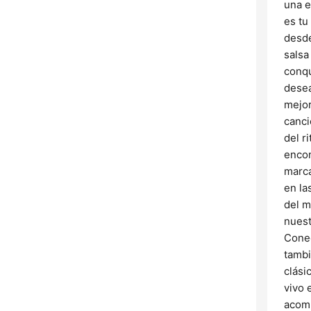
una e
es tu
desde
salsa
conqu
desea
mejor
canci
del r
encon
marca
en la
del m
nuest
Conec
tambi
clási
vivo 
acomp