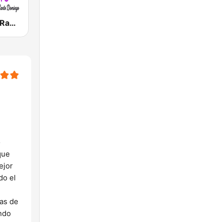
Top Bachata Radio
o
que
ejor
do el
nas de
ando