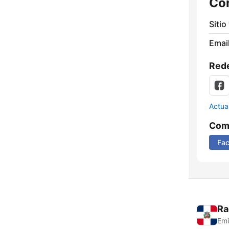
Co
Sitio
Email
Rede
Actua
Comp
Fa
Ra
Emi