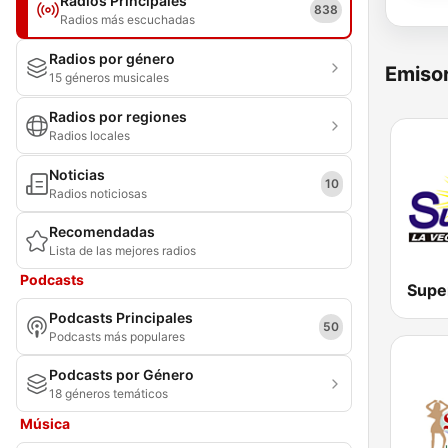
Radios Principales
838
Radios más escuchadas
Radios por género
Emisor
15 géneros musicales
Radios por regiones
Radios locales
Noticias
10
Radios noticiosas
Recomendadas
Lista de las mejores radios
Podcasts
Supe
Podcasts Principales
50
Podcasts más populares
Podcasts por Género
18 géneros temáticos
Música