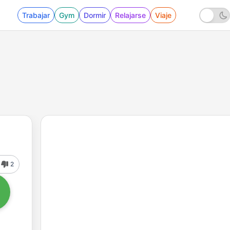
Trabajar
Gym
Dormir
Relajarse
Viaje
2