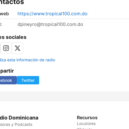
ntactos
 web
https://www.tropical100.com.do
:
dpineyro@tropical100.com.do
s sociales
liza esta información de radio
artir
cebook
Twitter
dio Dominicana
Recursos
Locutores
soras y Podcasts