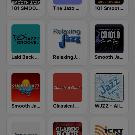
101 SMOOTH JAZZ
The Jazz Groove (Mix #1)
101 Smooth Jazz Mellow Mix
Laid Back Jazz
RelaxingJazz.com - Smooth Jazz
Smooth Jazz CD 101.9 FM
Smooth Jazz 247
Classical Oasis
WJZZ - All Jazz Radio