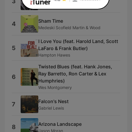
3
Chet Baker
Sham Time
4
Medeski Scofield Martin & Wood
I Love You (feat. Harold Land, Scott
5
LaFaro & Frank Butler)
Hampton Hawes
Twisted Blues (feat. Hank Jones,
Ray Barretto, Ron Carter & Lex
6
Humphries)
Wes Montgomery
Falcon's Nest
7
Gabriel Lewis
Arizona Landscape
8
Jason Moran