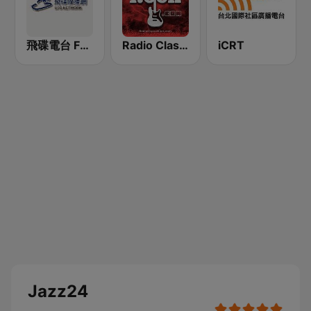
飛碟電台 FM92.1
Radio Classic Rock
iCRT
Jazz24