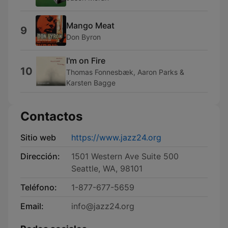
Mango Meat
9
Don Byron
I'm on Fire
10
Thomas Fonnesbæk, Aaron Parks &
Karsten Bagge
Contactos
Sitio web
https://www.jazz24.org
Dirección:
1501 Western Ave Suite 500
Seattle, WA, 98101
Teléfono:
1-877-677-5659
Email:
info@jazz24.org