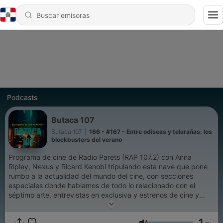
Podcasts
Butaca 107
Butaca 107
|
166 - #167 - Entre odiseas y telarañas: los
blockbusters del verano
Programa de cine de Radio Parets (RAP 107.2) con Anna
Ripley, Nexus y Ricard Kenobi tripulando esta nave que pone
rumbo a la actualidad del mundo del cine, con secciones
especiales donde hablamos de todo lo relacionado con el
séptimo arte, entrevistas en exclusiva y estrenos de cine y
plataformas. Siempre con un toque de buen humor (bueno,
casi siempre) y mejor música.
1