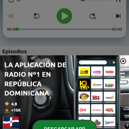
x
Volumen
00:00
00:00
Episodios
-
166
#167 - Entre odiseas y telarañas: los
blockbusters del verano
30 jun. 2026
-
165
#166 - Abandonados: Un caso de Carles Porta
09 jun. 2026
-
164
#165 - Kill Bill - The Whole Bloody 5 hours of it
30 mayo 2026
-
163
#163 - Michael (Jackson)