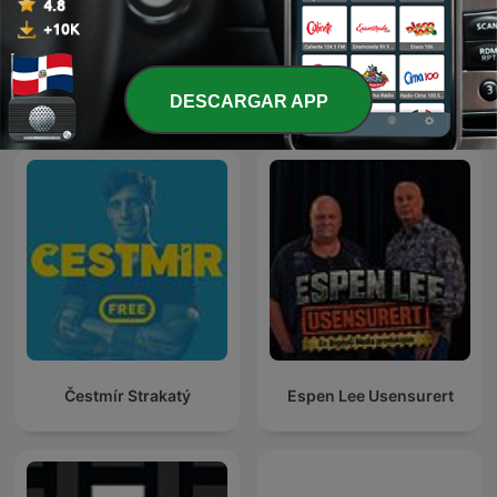
Barangay Love Stories
Suria Cinta
DESCARGAR APP
Čestmír Strakatý
Espen Lee Usensurert