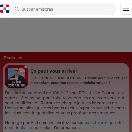
Podcasts
Ça peut vous arriver
RTL
|
11305 - LA RÈGLE D'OR - L'école peut-elle refuser
mon enfant pour des raisons administratives ?
Du lundi au vendredi de 10h à 12h sur RTL, Julien Courbet est
votre allié et se bat pour faire respecter les droits de ceux qui
sont en difficulté ! Retrouvez chaque jour les intégrales de
l'émission, ainsi que des bonus exclusifs pour vous aider contre
les injustices du quotidien et vous protéger des arnaques.
Hébergé par Audiomeans. Visitez
audiomeans.fr/politique-de-
confidentialite
pour plus d'informations.