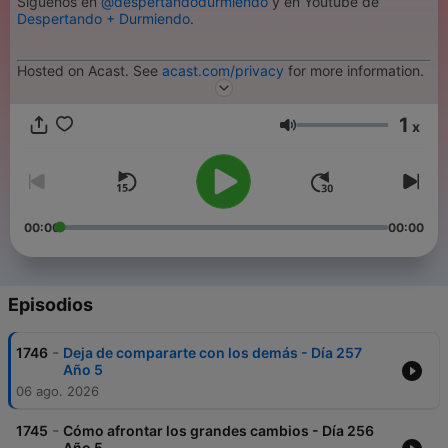
Síguenos en
@despertandodurmiendo
y en Youtube de
Despertando + Durmiendo
.
Hosted on Acast. See
acast.com/privacy
for more information.
1
x
Volumen
00:00
00:00
Episodios
-
1746
Deja de compararte con los demás - Día 257
Año 5
06 ago. 2026
-
1745
Cómo afrontar los grandes cambios - Día 256
Año 5