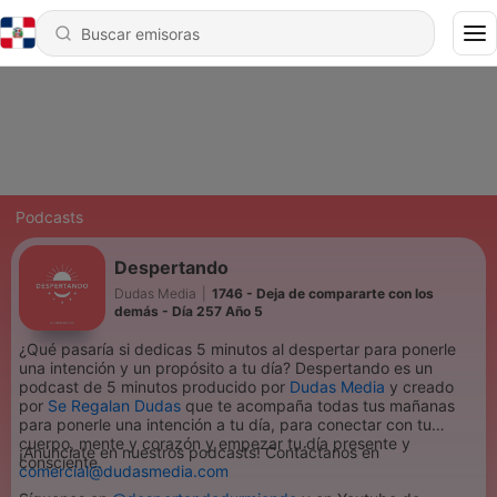
Podcasts
Despertando
Dudas Media
|
1746 - Deja de compararte con los
demás - Día 257 Año 5
¿Qué pasaría si dedicas 5 minutos al despertar para ponerle
una intención y un propósito a tu día? Despertando es un
podcast de 5 minutos producido por
Dudas Media
y creado
por
Se Regalan Dudas
que te acompaña todas tus mañanas
para ponerle una intención a tu día, para conectar con tu
cuerpo, mente y corazón y empezar tu día presente y
¡Anúnciate en nuestros podcasts! Contáctanos en
consciente.
comercial@dudasmedia.com