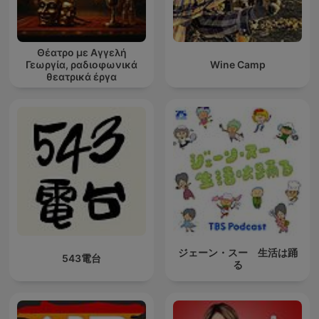
Θέατρο με Αγγελή
Γεωργία, ραδιοφωνικά
Wine Camp
θεατρικά έργα
ジェーン・スー 生活は踊
543電台
る