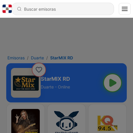
Emisoras
Duarte
StarMIX RD
StarMIX RD
Duarte - Online