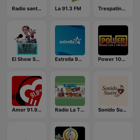
Radio santo Domingo 106.5
La 91.3 FM
Trespatines Radio
El Show Salsero
Estrella 90.5 FM
Power 103.7 FM
Amor 91.9 FM
Radio La Tipica RD
Sonido Suave