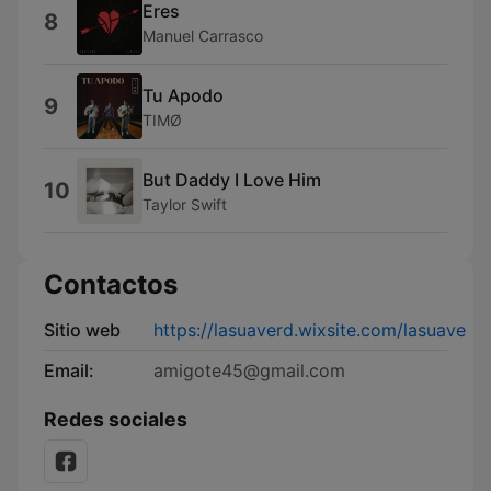
Eres
8
Manuel Carrasco
Tu Apodo
9
TIMØ
But Daddy I Love Him
10
Taylor Swift
Contactos
Sitio web
https://lasuaverd.wixsite.com/lasuave
Email:
amigote45@gmail.com
Redes sociales