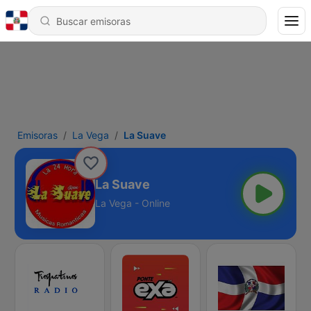
Emisoras
La Vega
La Suave
La Suave
La Vega - Online