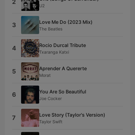
2
U2
Love Me Do (2023 Mix)
3
The Beatles
Rocio Durcal Tribute
4
Txaranga Katxi
Aprender A Quererte
5
Morat
You Are So Beautiful
6
Joe Cocker
Love Story (Taylor's Version)
7
Taylor Swift