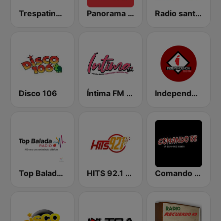
Trespatines Radio
Panorama 96.9
Radio santo Domingo 106.5
Disco 106
Íntima FM Santiago
Independencia FM
Top Balada Radio
HITS 92.1 FM
Comando 88.5 FM