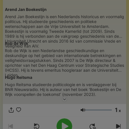
Arend Jan Boekestijn
Arend Jan Boekestijn is een Nederlands historicus en voormalig
politicus. Hij studeerde geschiedenis en politieke
wetenschappen aan de Vrije Universiteit te Amsterdam.
Boekestijn is voormalig Tweede Kamerlid (tot 2009). Sinds
1989 is hij verbonden aan de vakgroep geschiedenis van de
Universiteit Utrecht en sinds 2016 lid van commissie Vrede en
Rob de Wijk
Veiligheid van AIV.
Rob de Wijk is een Nederlandse geschiedkundige en
deskundige op het gebied van internationale betrekkingen en
veiligheidsvraagstukken. Sinds 2007 is De Wijk directeur &
oprichter van het Den Haag Centrum voor Strategische Studies
(HCSS). Hij is tevens emeritus hoogleraar aan de Universiteit
Leiden.
H
ugo Reitsma
Hugo Reitsma studeerde politicologie en is verslaggever bij
BNR Nieuwsradio. Hij is auteur van het boek ‘Boekestijn en De
Wijk voorspellen de toekomst’ (november 2023).
1
x
Volumen