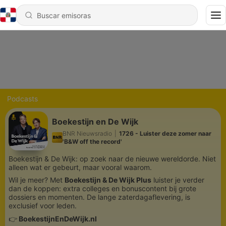
Podcasts
Boekestijn en De Wijk
BNR Nieuwsradio
|
1726 - Luister deze zomer naar
'B&W off the record'
Boekestijn & De Wijk: op zoek naar de nieuwe wereldorde. Niet
alleen wat er gebeurt, maar vooral waarom.
Wil je meer? Met
Boekestijn & De Wijk Plus
luister je verder
dan de koppen: extra colleges en bonuscontent bij grote
dossiers en momenten. De lange zaterdagaflevering, is
exclusief voor leden.
👉
BoekestijnEnDeWijk.nl