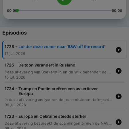
00:00
00:00
Episodios
-
1726
Luister deze zomer naar 'B&W off the record'
17 jul. 2026
-
1725
De toon verandert in Rusland
Deze aflevering van Boekerstijn en de Wijk behandelt de escalerende situatie in de oorlog tussen Rusland en Oekraïne, met aandacht voor Russische aanvallen op de energie-infrastructuur, de veranderende retoriek in het Kremlin en de mogelijke levering van Amerikaanse Patriot-onderdelen. Daarnaast wordt de toenemende spanning in het Midden-Oosten besproken, specifiek de militaire acties van Iran en de impact op de Straat van Hormuz, evenals recente politieke ontwikkelingen rondom Donald Trump.
10 jul. 2026
-
1724
Trump en Poetin creëren een assertiever
Europa
In deze aflevering analyseren de presentatoren de impact van de NAVO-top en de onvoorspelbare houding van Trump ten opzichte van bondgenoten en de soevereiniteit van Denemarken. Er wordt diep ingegaan op de Russische militaire dreiging langs de NAVO-grenzen en de kwetsbaarheid van het Westen voor escalatie. Daarnaast bespreken we de geopolitieke implicaties van de oorlog in Oekraïne. De discussie belicht de noodzaak om geen zwakte te tonen aan Poetin en speculeert over mogelijke scenario's, zoals een 'Duitslandscenario' voor Oekraïne, en de impact van een assertiever Oekraïne op de NAVO en de EU.
09 jul. 2026
-
1723
Europa en Oekraïne steeds sterker
Deze aflevering bespreekt de spanningen binnen de NAVO tijdens de top in Ankara, waarbij de onvoorspelbare houding van Trump en de reactie van Rutte centraal staan. Daarnaast wordt de verschuiving in defensie-aankopen naar Europa en de groeiende militaire samenwerking met Oekraïne belicht. Verder wordt de escalerende militaire spanning in Oekraïne behandeld, met specifieke aandacht voor de kwetsbaarheid van de Russische logistiek en de Krim. Tot slot wordt de toenemende dreiging in het Midden-Oosten en de confrontatie tussen de VS en Iran besproken.
08 jul. 2026