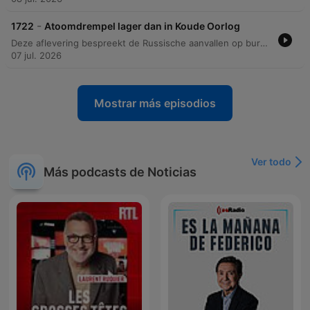
-
1722
Atoomdrempel lager dan in Koude Oorlog
Deze aflevering bespreekt de Russische aanvallen op burgerdoelen in Oekraïne en de beperkte mogelijkheden van het Westen om hier effectief op te reageren door een uitgeput arsenaal. Daarnaast wordt de complexiteit van de escalatieladder en mogelijke Russische provocaties tegen de NAVO geanalyseerd. De discussie behandelt verder de risico's van Russische escalatie en de werking van nucleaire afschrikking. De sprekers analyseren scenario's waarbij Poetin kleine territoriale winsten kan proberen te behalen in gebieden met weinig NAVO-troepen en bespreken de veranderende drempel voor het gebruik van kernwapens.
07 jul. 2026
Mostrar más episodios
Ver todo
Más podcasts de Noticias