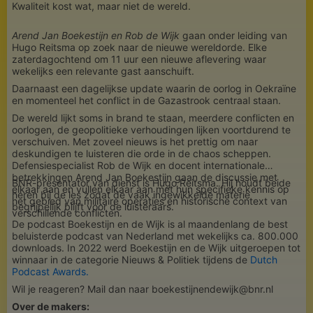
Kwaliteit kost wat, maar niet de wereld.
Arend Jan Boekestijn en Rob de Wijk
gaan onder leiding van
Hugo Reitsma op zoek naar de nieuwe wereldorde. Elke
zaterdagochtend om 11 uur een nieuwe aflevering waar
wekelijks een relevante gast aanschuift.
Daarnaast een dagelijkse update waarin de oorlog in Oekraïne
en momenteel het conflict in de Gazastrook centraal staan.
De wereld lijkt soms in brand te staan, meerdere conflicten en
oorlogen, de geopolitieke verhoudingen lijken voortdurend te
verschuiven. Met zoveel nieuws is het prettig om naar
deskundigen te luisteren die orde in de chaos scheppen.
Defensiespecialist Rob de Wijk en docent internationale
betrekkingen Arend Jan Boekestijn gaan de discussie met
BNR-presentator van dienst is Hugo Reitsma. Hij houdt beide
elkaar aan en vullen elkaar aan met hun specifieke kennis op
heren bij de les zodat de vaak ingewikkelde materie
het gebied van militaire operaties en historische context van
begrijpelijk blijft voor de luisteraars.
verschillende conflicten.
De podcast Boekestijn en de Wijk is al maandenlang de best
beluisterde podcast van Nederland met wekelijks ca. 800.000
downloads. In 2022 werd Boekestijn en de Wijk uitgeroepen tot
winnaar in de categorie Nieuws & Politiek tijdens de
Dutch
Podcast Awards.
Wil je reageren? Mail dan naar boekestijnendewijk@bnr.nl
Over de makers: