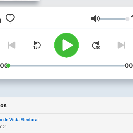
entretenimiento y más, co
una variedad de programa
para todas las edades y
Volumen
gustos. Lider en transmisi
del mundial con derechos
exclusivos de Radio en El
Salvador. Con transmisión en
104.1 FM y 770 AM, por la
:00
00
www.radioyskl.com
ios
o de Vista Electoral
2021