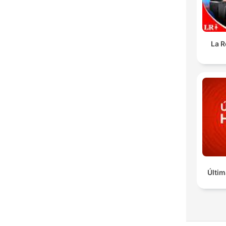
La R
Últim