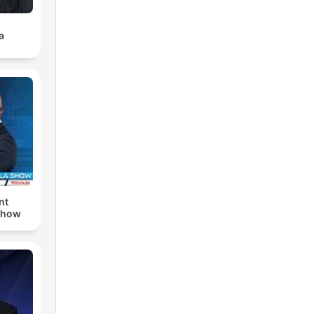
a
nt
Show