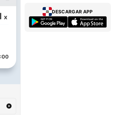
n
s
DESCARGAR APP
1
x
ones
 web
:00