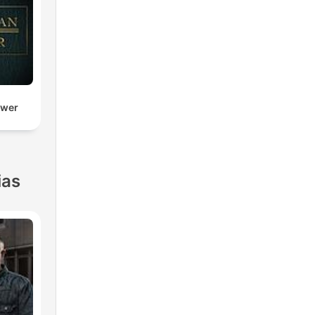
ower
ias