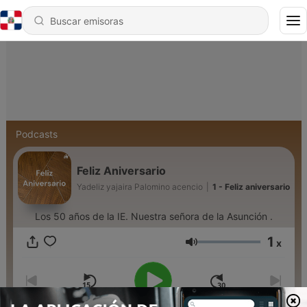
Podcasts
Feliz Aniversario
Yadeliz yajaira Palomino acencio
|
1 - Feliz aniversario
Los 50 años de la IE. Nuestra señora de la Asunción .
1
x
Volumen