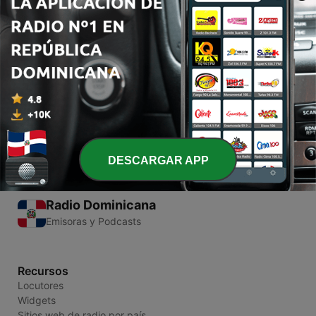
00:00
00:00
Episodios
-
1
Feliz aniversario
10 ago. 2021
DESCARGAR APP
Radio Dominicana
Emisoras y Podcasts
Recursos
Locutores
Widgets
Sitios web de radio por país