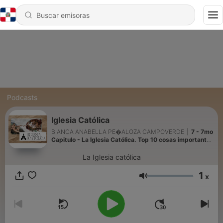
Podcasts
Iglesia Católica
BIANCA ANABELLA PE�ALOZA CAMPOVERDE
|
7 - 7mo
Capitulo - La Iglesia Católica. Top 10 cosas importantes
en el Vaticano
La Iglesia católica
1
x
Volumen