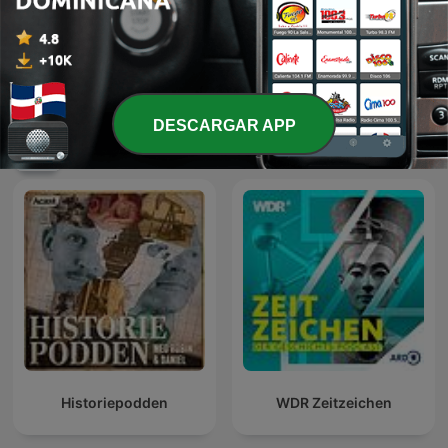
Les récits de Stéphane
Digging Up Ancient Aliens
Bern
DESCARGAR APP
Más podcasts internacionales de Historia
Historiepodden
WDR Zeitzeichen