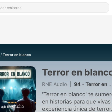
Terror en blanco
Terror en blanc
RNE Audio
|
94 - Terror en blanco - El lado oscuro de las apariciones marianas
'Terror en blanco' te sume
en historias para que vivas
experiencia única de terror