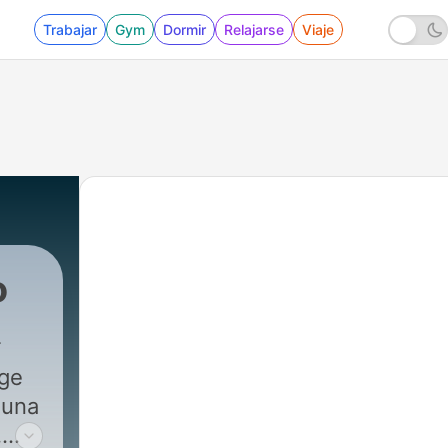
Trabajar
Gym
Dormir
Relajarse
Viaje
o
rge
 una
.