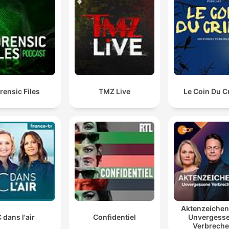
que lo tenemos consolidado, que se ha comido el
hueso, que ha destruido el hueso, ha desaparecido y 
recompuesto totalmente la cadera. ¿Eso cómo se
explica? Yo no lo sé.
00:53:25 · Se plantea la imposibilidad científica de explicar la
desaparición del tumor y la reconstrucción ósea.
rensic Files
TMZ Live
Le Coin Du C
Aktenzeiche
 dans l'air
Confidentiel
Unvergess
Verbrech