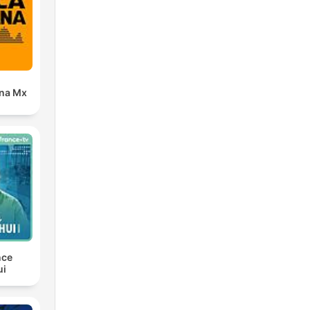
ana Mx
s
re
nce
ui
o,