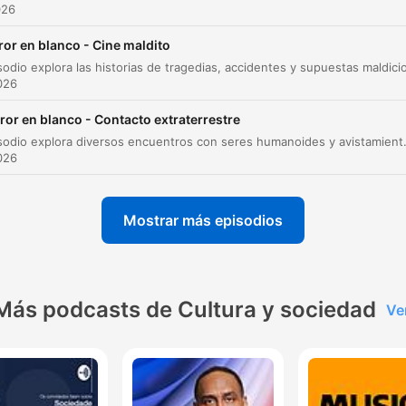
Milagros Médicos
026
Despedida de Miguel Ángel Partierra
00:53:42
ror en blanco - Cine maldito
Cierre de temporada y conclusiones
00:54:33
2026
az clic en un capítulo para ir directamente a ese momento
ror en blanco - Contacto extraterrestre
acados
Este episodio explora diversos encuentros con seres humanoides y avistamientos OVNI, desde el aterrador relato de Kelly Cahill en Australia hasta i
2026
Hija, estoy triste. Y lo que me aflige es es que he
enviado un mensaje y no lo habéis acogido como yo
Mostrar más episodios
deseaba.
00:01:55 · Una de las estudiantes en Ruanda relata el mensaj
recibido durante una visión.
Más podcasts de Cultura y sociedad
Ve
Soy el hombre más feliz sobre la faz de la Tierra. He
visto a nuestra madre en el cielo.
00:22:04 · Estas son las últimas palabras atribuidas al padre
Andreu antes de su fallecimiento tras su experiencia en