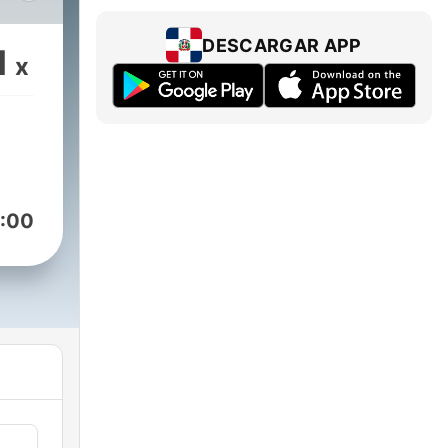
llá
DESCARGAR APP
1
x
:00