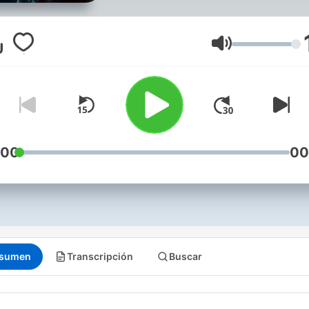
Esa sensación que va más a
del miedo y que te paraliza
ante algo que puede ser
Volumen
imaginario o real.
:00
00
sumen
Transcripción
Buscar