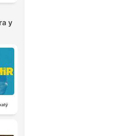
ra y
katý