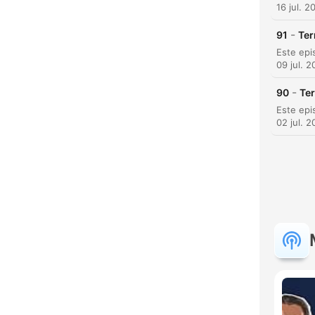
16 jul. 2
-
91
Ter
09 jul. 
H
-
90
Ter
Dest
02 jul. 