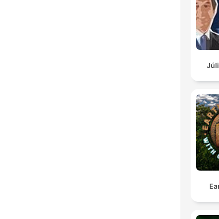
Júl
Ea