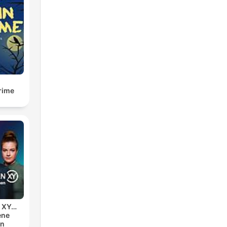
ha
rime
n XY…
ene
en