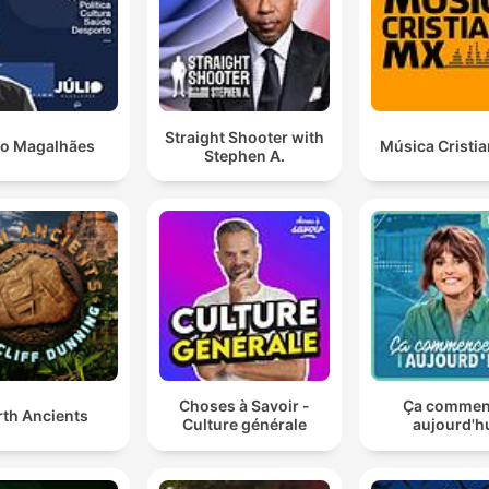
Garabandal.
Entonces, cuando la ciencia dice una curación
inexplicada, y bueno, la religión dice milagro.
00:41:11 · El doctor establece la distinción terminológica entre
Straight Shooter with
io Magalhães
Música Cristi
Stephen A.
cómo la ciencia y la religión interpretan las sanaciones que no
tienen una explicación médica clara.
Hay una cuestión que es ineludible, ¿cómo hacer que
una persona o la mente de una persona cree que se
está curando? Y hay un elemento que todos conocéi
en el ámbito médico que es el efecto placebo.
00:43:31 · El entrevistado introduce el concepto del efecto
placebo como un factor clave en la influencia de la mente sob
Choses à Savoir -
Ça comme
la recuperación física.
rth Ancients
Culture générale
aujourd'h
La realidad es que un tumor que lo tenemos tipificad